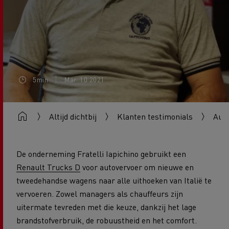
5min
Mar. 10 2021
Altijd dichtbij
Klanten testimonials
Auto
De onderneming Fratelli Iapichino gebruikt een
Renault Trucks D
voor autovervoer om nieuwe en
tweedehandse wagens naar alle uithoeken van Italië te
vervoeren. Zowel managers als chauffeurs zijn
uitermate tevreden met die keuze, dankzij het lage
brandstofverbruik, de robuustheid en het comfort.