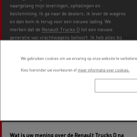
naargelang mijn leveringen, ophalingen en
bestemming. Ik ga naar de dealers, ik lever de wagens
en dan kom ik terug voor een nieuwe lading. We
merken dat de
Renault Trucks D
tot een nieuwe
generatie van vrachtwagens behoort. Ik heb alles bij
de hand en moet het stuur niet langer loslaten om aan
de bedieningselementen te kunnen. De cabine is ruim
We gebruiken cookies om uw ervaring op onze website te verbeteren
en heeft een comfortabel bed. Ze biedt ook heel wat
bewegingsvrijheid en het zicht rondom en de
Kies hieronder uw voorkeuren of
meer informatie over cookies.
stuurpositie zijn uitstekend. Op veiligheidsvlak is de
camera een echte troef, want hij waarschuwt voor
mogelijke gevaren op de weg. Hij leent zich perfect
voor mijn werk.”
Wat is uw mening over de Renault Trucks D na