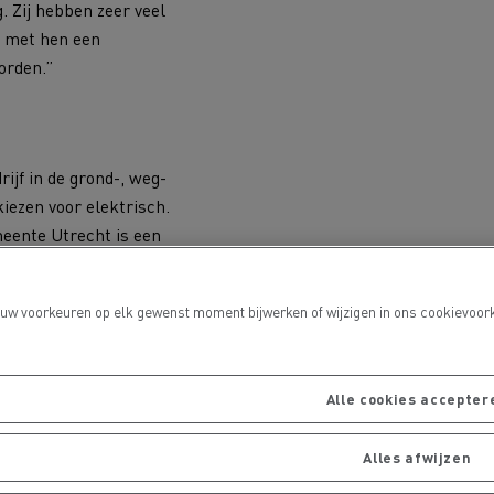
 Zij hebben zeer veel
e met hen een
orden.”
port
rijf in de grond-, weg-
iezen voor elektrisch.
meente Utrecht is een
Onderhoud van wegen
telt Justin Willemsen,
e naar elektrisch
 uw voorkeuren op elk gewenst moment bijwerken of wijzigen in ons cookievoork
Alle cookies accepter
en, Oudewater en
den niet nodig. Het
Alles afwijzen
ben. En is er in de
batterij niet leeg.”