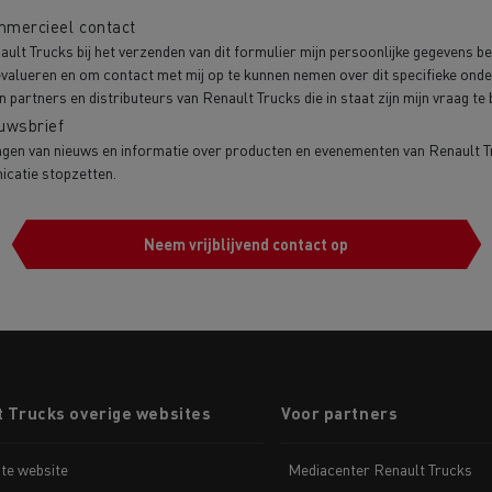
mercieel contact
ult Trucks bij het verzenden van dit formulier mijn persoonlijke gegevens b
 evalueren en om contact met mij op te kunnen nemen over dit specifieke on
artners en distributeurs van Renault Trucks die in staat zijn mijn vraag te
uwsbrief
gen van nieuws en informatie over producten en evenementen van Renault Tru
icatie stopzetten.
Neem vrijblijvend contact op
t Trucks overige websites
Voor partners
te website
Mediacenter Renault Trucks