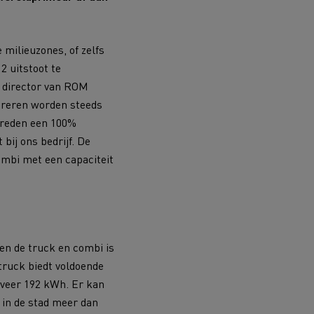
 milieuzones, of zelfs
2 uitstoot te
DSV
g director van ROM
pereren worden steeds
Willemsen Infra
s reden een 100%
essoires - Veiligheid
Accessoires -
bij ons bedrijf. De
Optimalisatie
mbi met een capaciteit
Goederenvervoer
en de truck en combi is
truck biedt voldoende
eveer 192 kWh. Er kan
 in de stad meer dan