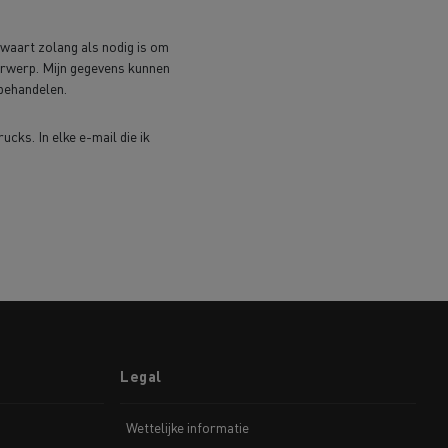
ewaart zolang als nodig is om
derwerp. Mijn gegevens kunnen
 behandelen.
cks. In elke e-mail die ik
Legal
Wettelijke informatie