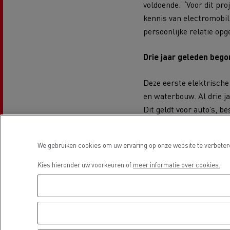
voldoende. “Voor dit pr
kennis van electromobil
persoonlijke relatie op
Beton transport
Drie jaar geleden bego
Deze eerste elektrische
en waterbouw. Al drie ja
Dit geldt voor auto’s, 
Nood
Gemeenteraad
grote klant van ons en z
bran
directeur /eigenaar van 
We gebruiken cookies om uw ervaring op onze website te verbetere
aangedreven voertuigen.
Kies hieronder uw voorkeuren of
meer informatie over cookies.
Afvalinzameling
De truck wordt ingezet
gemeente Stichtse Vecht
volstaat de vrachtwagen 
avond of nacht een calam