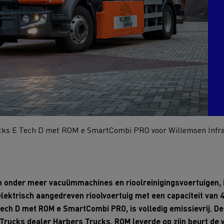
eem weer in Finland
Wegenbouw in Frankrijk
transport in Schotland
Bevroren maaltijden in 
adpunten Elektrische
chtwagen
h Regulation
Renault Trucks T
Renault Trucks
Renault Trucks Master Red
Renault Master Red 
EDITION Exclusive
cks E Tech D met ROM e SmartCombi PRO voor Willemsen Infr
trische vrachtwagen of
Onze aanpak om over te
trische bedrijfswagen kopen
n onder meer vacuümmachines en rioolreinigingsvoertuigen, i
ektrisch aangedreven rioolvoertuig met een capaciteit van 40
en met elektrische voertuigen
Autonomie simulator
Elektrische
Welke keuze
ech D met ROM e SmartCombi PRO, is volledig emissievrij. D
bedrijfswagens
bedrijfswagen
Trucks dealer Harbers Trucks. ROM leverde op zijn beurt de