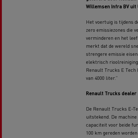
Renault Trucks D Wide
Willemsen Infra BV uit 
Financiering van een elektrische
De d
truck
Bestelwagens voor de
Het voertuig is tijdens 
bouwsector
zero emissiezones die ve
Apollo verhuizingen
Koni
verminderen en het leef
merkt dat de wereld sne
Renault Trucks Cargo Bike
Gemeente Goeree Overflakkee
Elst
strengere emissie eisen
Acc
elektrisch rioolreinigin
Renault Trucks E Tech 
Rensa Family Company versnelt
de elektrificatie samen met
van 4000 liter.”
Al onze accessoires
Renault Trucks
Renault Trucks dealer 
Gekoeld transport
De Renault Trucks E-Tec
uitstekend. De machine 
capaciteit voor beide f
100 km gereden worden v
Tankwagen transport