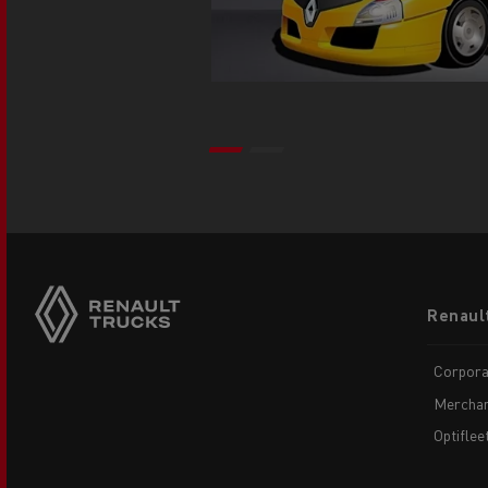
Footer
Renaul
menu
Corpora
Merchan
Optiflee