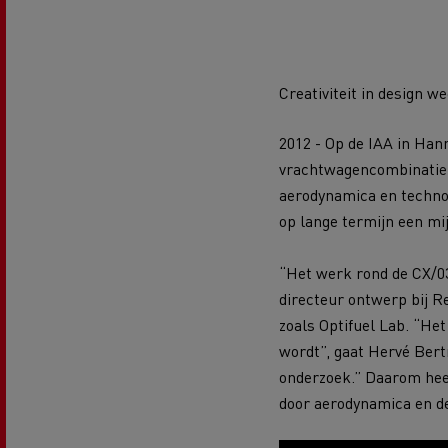
Renault Trucks D Wide
Financiering van een elektrische
De d
truck
Bestelwagens voor de
bouwsector
Creativiteit in design 
Apollo verhuizingen
Koni
2012 - Op de IAA in Han
vrachtwagencombinatie d
Renault Trucks Cargo Bike
Gemeente Goeree Overflakkee
Elst
aerodynamica en techno
Acc
op lange termijn een mi
Rensa Family Company versnelt
de elektrificatie samen met
Al onze accessoires
Renault Trucks
“Het werk rond de CX/03
directeur ontwerp bij R
zoals Optifuel Lab. “He
Gekoeld transport
wordt”, gaat Hervé Bert
onderzoek.” Daarom heef
door aerodynamica en de 
Tankwagen transport