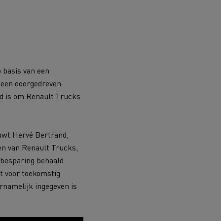
DSV
 basis van een
, een doorgedreven
Willemsen Infra
ld is om Renault Trucks
essoires - Veiligheid
Accessoires -
Optimalisatie
huwt Hervé Bertrand,
ken van Renault Trucks,
ofbesparing behaald
Goederenvervoer
dt voor toekomstig
rnamelijk ingegeven is