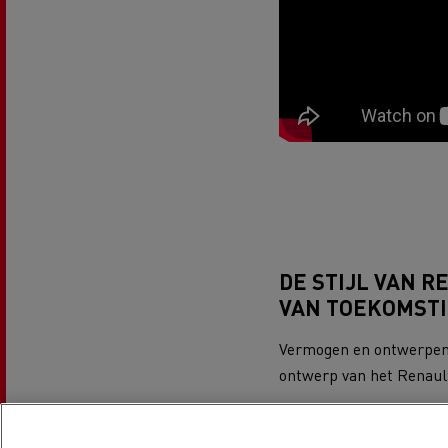
Beton transport
Nood
Gemeenteraad
bran
DE STIJL VAN R
VAN TOEKOMSTI
Afvalinzameling
Vermogen en ontwerpen, 
ontwerp van het Renaul