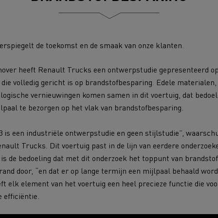
Renault Trucks D
room van een ingenieur
Levensmiddelenbedrijven
weerspiegelt de toekomst en de smaak van onze klanten.
nklijke Euser
Sligro Food Group
nover heeft Renault Trucks een ontwerpstudie gepresenteerd op
ie volledig gericht is op brandstofbesparing. Edele materialen
 Transport
Twente Milieu
logische vernieuwingen komen samen in dit voertuig, dat bedoe
essoires - Comfort
Accessoires - Ontwerp
Acc
jlpaal te bezorgen op het vlak van brandstofbesparing.
 is een industriële ontwerpstudie en geen stijlstudie”, waarsc
enault Trucks. Dit voertuig past in de lijn van eerdere onderzoe
t is de bedoeling dat met dit onderzoek het toppunt van brandst
Bulktransport
Autotransport
rand door, “en dat er op lange termijn een mijlpaal behaald wor
t elk element van het voertuig een heel precieze functie die voo
efficiëntie.
Houttransport
Mijnbouw