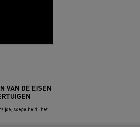
port
Onderhoud van wegen
N VAN DE EISEN
ERTUIGEN
ijde, soepelheid : het