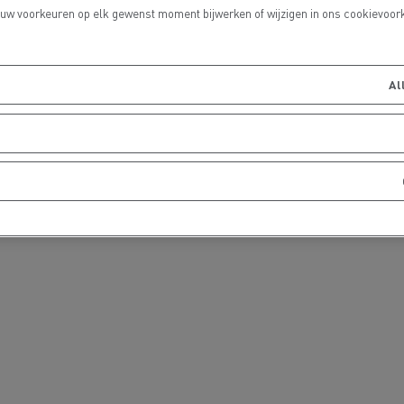
 uw voorkeuren op elk gewenst moment bijwerken of wijzigen in ons cookievoork
 DE SMAAK VAN
Al