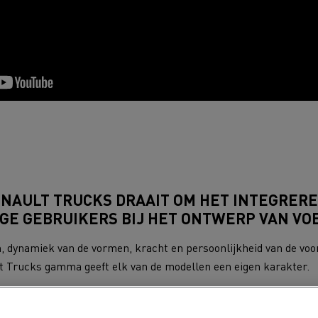
Grondverzet
Materiaal trans
hulp- en
Rioleringswerken
dweerdiensten
ENAULT TRUCKS DRAAIT OM HET INTEGRERE
GE GEBRUIKERS BIJ HET ONTWERP VAN VO
dynamiek van de vormen, kracht en persoonlijkheid van de voorz
t Trucks gamma geeft elk van de modellen een eigen karakter.