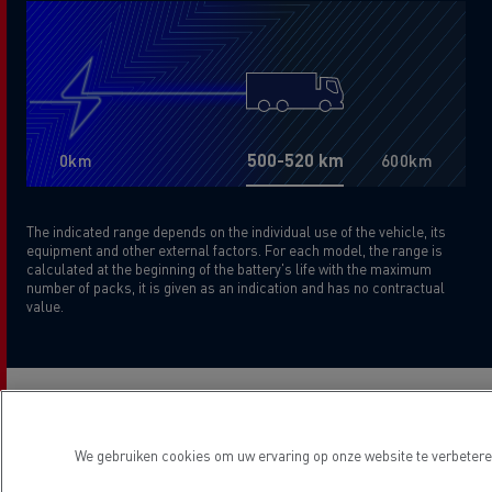
500-520
km
0km
600
km
The indicated range depends on the individual use of the vehicle, its
equipment and other external factors. For each model, the range is
calculated at the beginning of the battery's life with the maximum
number of packs, it is given as an indication and has no contractual
value.
Indien u een gepersonaliseerde berekening van de
autonomie wenst, specifiek voor uw toepassing en
We gebruiken cookies om uw ervaring op onze website te verbeteren
topografie, aarzel dan niet om contact op te nemen