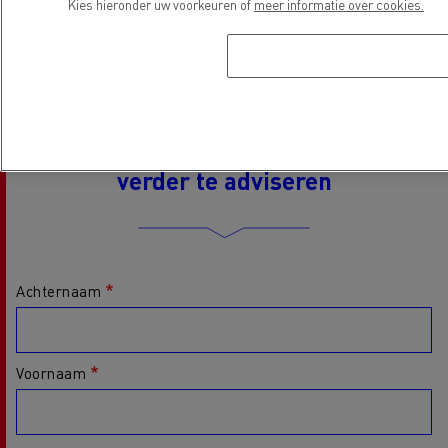
Kies hieronder uw voorkeuren of
meer informatie over cookies.
met onze experts die over geavanceerde instrumenten
beschikken voor een nauwkeuriger resultaat.
We nemen graag contact op om u
verder te adviseren
Achternaam
Voornaam