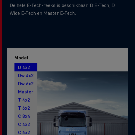
De hele E-Tech-reeks is beschikbaar: D E-Tech, D
Wide E-Tech en Master E-Tech.
Model
D 4x2
Dw 4x2
Dw 6x2
Master
T 4x2
T 6x2
C 8x4
C 4x2
C 6x2