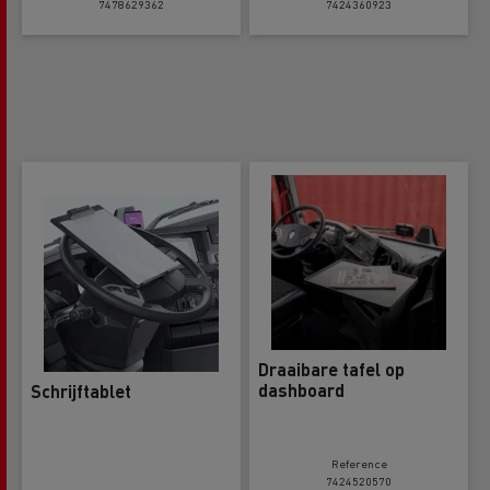
7478629362
7424360923
Draaibare tafel op
dashboard
Schrijftablet
Reference
7424520570