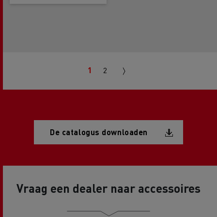
Pagination
Next
1
2
page
Document
De catalogus downloaden
Vraag een dealer naar accessoires