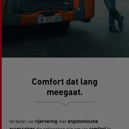
Comfort dat lang
meegaat.
Verbeter uw
rijervaring
met
ergonomische
accessoires
die ontworpen zijn om uw
comfort
te