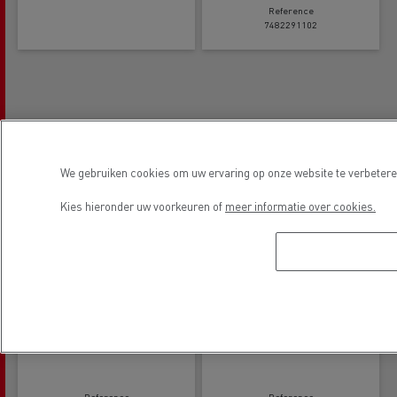
Reference
7482291102
We gebruiken cookies om uw ervaring op onze website te verbeteren
Kies hieronder uw voorkeuren of
meer informatie over cookies.
Watertank 25L
Prullenmand
Reference
Reference