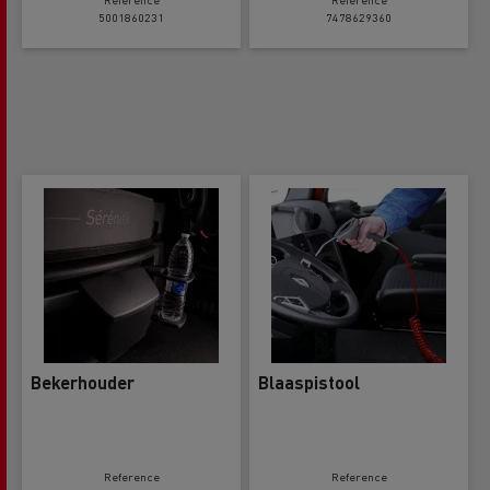
5001860231
7478629360
Bekerhouder
Blaaspistool
Reference
Reference