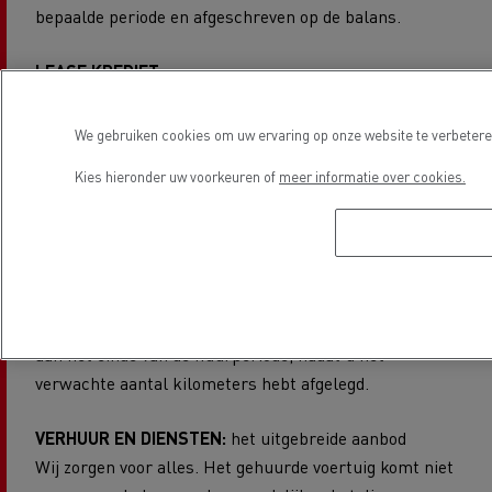
bepaalde periode en afgeschreven op de balans.
LEASE KREDIET:
De verkoopprijs inclusief BTW wordt volledig door de
financiering gedekt. Na de laatste afbetaling kunt u
We gebruiken cookies om uw ervaring op onze website te verbeteren
eigenaar van het voertuig worden voor het bedrag van
Kies hieronder uw voorkeuren of
meer informatie over cookies.
de restwaarde.
FINANCIËLE HUUR:
Het bedrag van de huur wordt berekend volgens de
duur van het gebruik (bepaald volgens uw
exploitatiebehoeften). U geeft het voertuig dan terug
aan het einde van de huurperiode, nadat u het
verwachte aantal kilometers hebt afgelegd.
VERHUUR EN DIENSTEN:
het uitgebreide aanbod
Wij zorgen voor alles. Het gehuurde voertuig komt niet