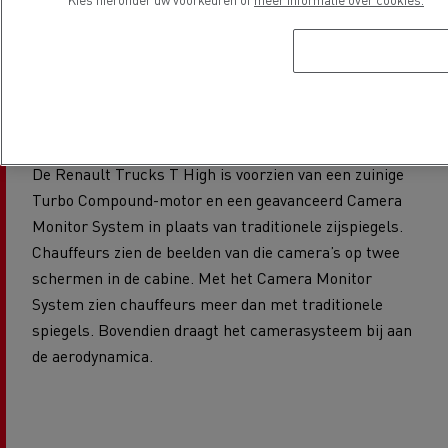
Camera Monitor
System
De Renault Trucks T High is voorzien van een zuinige
Turbo Compound-motor en een geavanceerd Camera
Monitor System in plaats van traditionele zijspiegels.
Chauffeurs zien de beelden van die camera’s op twee
schermen in de cabine. Met het Camera Monitor
System zien chauffeurs meer dan met traditionele
spiegels. Bovendien draagt het camerasysteem bij aan
de aerodynamica.