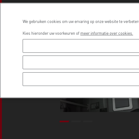
We gebruiken cookies om uw ervaring op onze website te verbetere
Beton transport
Kies hieronder uw voorkeuren of
meer informatie over cookies.
Nood
Gemeenteraad
bran
Afvalinzameling