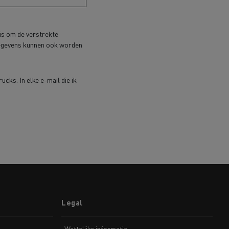
is om de verstrekte
 gegevens kunnen ook worden
cks. In elke e-mail die ik
Legal
Wettelijke informatie