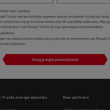
mercieel contact
ault Trucks mijn persoonlijke gegevens opslaat en bewaart zolang als nodig 
om contact met mij op te kunnen nemen over dit specifieke onderwerp. Mijn
 distributeurs van Renault Trucks die mijn aanvraag kunnen behandelen.
uwsbrief
gen van nieuws en informatie over producten en evenementen van Renault Tru
icatie stopzetten.
Vraag je eigen personalisatie
t Trucks overige websites
Voor partners
te website
Mediacenter Renault Trucks