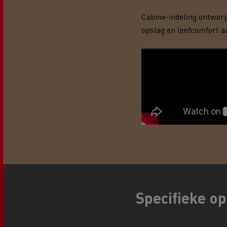
Renault Trucks D Wide
Financiering van een elektrische
De d
Cabine-indeling ontwor
truck
Bestelwagens voor de
opslag en leefcomfort a
bouwsector
Apollo verhuizingen
Koni
Renault Trucks Cargo Bike
Gemeente Goeree Overflakkee
Elst
Acc
Rensa Family Company versnelt
de elektrificatie samen met
Al onze accessoires
Renault Trucks
Gekoeld transport
Specifieke o
Tankwagen transport