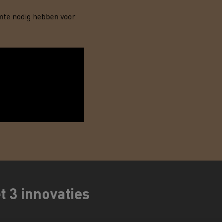
mte nodig hebben voor
DSV
Willemsen Infra
essoires - Veiligheid
Accessoires -
Optimalisatie
Goederenvervoer
 3 innovaties