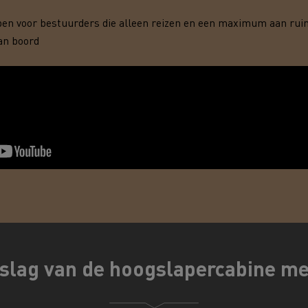
Renault Trucks D
room van een ingenieur
pen voor bestuurders die alleen reizen en een maximum aan rui
an boord
Levensmiddelenbedrijven
nklijke Euser
Sligro Food Group
 Transport
Twente Milieu
essoires - Comfort
Accessoires - Ontwerp
Acc
Bulktransport
Autotransport
pslag van de hoogslapercabine met
Houttransport
Mijnbouw