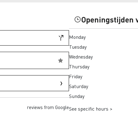
eem weer in Finland
Wegenbouw in Frankrijk
Openingstijden 
transport in Schotland
Bevroren maaltijden in 
Monday
adpunten Elektrische
chtwagen
Tuesday
Wednesday
h Regulation
Thursday
Renault Trucks T
Renault Trucks
Renault Trucks Master Red
Renault Master Red 
Friday
EDITION Exclusive
Saturday
Sunday
trische vrachtwagen of
Onze aanpak om over te
trische bedrijfswagen kopen
reviews from Google
See specific hours >
en met elektrische voertuigen
Autonomie simulator
Elektrische
Welke keuze
bedrijfswagens
bedrijfswagen