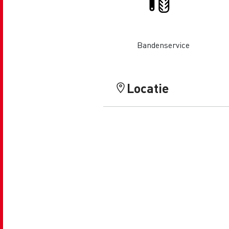
Bandenservice
Beton transport
Locatie
Nood
Gemeenteraad
bran
Afvalinzameling