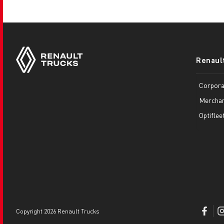
Footer
Renaul
menu
Corpora
Merchan
Optiflee
copyright 2026 Renault Trucks