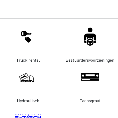
Renault Trucks D
room van een ingenieur
Levensmiddelenbedrijven
nklijke Euser
Sligro Food Group
 Transport
Twente Milieu
essoires - Comfort
Accessoires - Ontwerp
Acc
Truck rental
Bestuurdersvoorzieningen
Bulktransport
Autotransport
Hydraulisch
Tachograaf
Houttransport
Mijnbouw