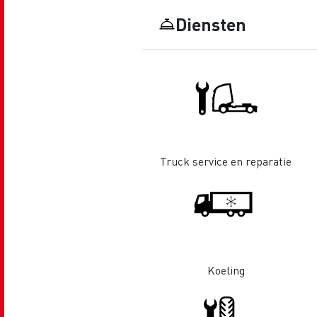
Renault Trucks D Wide
Financiering van een elektrische
De d
Diensten
truck
Bestelwagens voor de
bouwsector
Apollo verhuizingen
Koni
Renault Trucks Cargo Bike
Gemeente Goeree Overflakkee
Elst
Acc
Truck service en reparatie
Rensa Family Company versnelt
de elektrificatie samen met
Al onze accessoires
Renault Trucks
Gekoeld transport
Koeling
Tankwagen transport