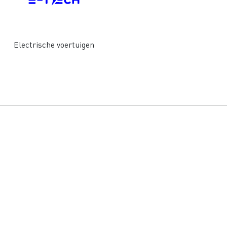
Electrische voertuigen
Grondverzet
Materiaal trans
hulp- en
Rioleringswerken
dweerdiensten