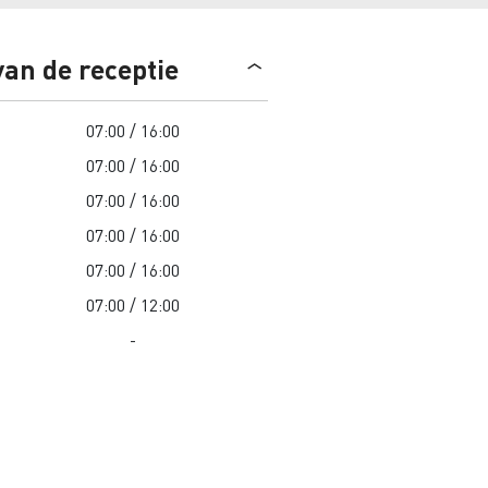
Road maintenance in Lithuania
van de receptie
Spanje
07:00 / 16:00
07:00 / 16:00
07:00 / 16:00
07:00 / 16:00
 K
Renault Trucks C
Edition
Renault Trafic Red Edition
07:00 / 16:00
07:00 / 12:00
-
 stappen
Onze toegewijde ondersteuning om
u te helpen overstappen
Speciale E-Tech-diensten
Bestelwagens voor moeilijke
toegang