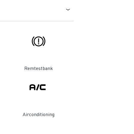
DSV
Willemsen Infra
essoires - Veiligheid
Accessoires -
Optimalisatie
Remtestbank
Goederenvervoer
Airconditioning