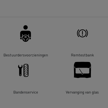
Renault Trucks D
room van een ingenieur
Levensmiddelenbedrijven
nklijke Euser
Sligro Food Group
 Transport
Twente Milieu
essoires - Comfort
Accessoires - Ontwerp
Acc
Bestuurdersvoorzieningen
Remtestbank
Bulktransport
Autotransport
Bandenservice
Vervanging van glas
Houttransport
Mijnbouw