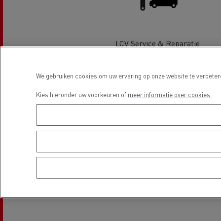
LCV Service & Reparatie
Beton transport
We gebruiken cookies om uw ervaring op onze website te verbetere
Locatie
Kies hieronder uw voorkeuren of
meer informatie over cookies.
Nood
Gemeenteraad
bran
Afvalinzameling