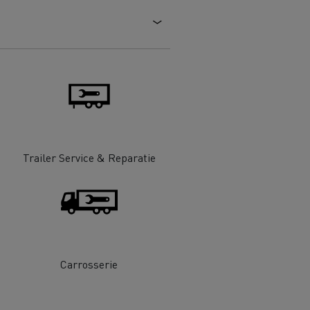
DSV
Willemsen Infra
essoires - Veiligheid
Accessoires -
Optimalisatie
Trailer Service & Reparatie
Goederenvervoer
Carrosserie