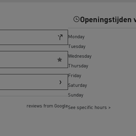
eem weer in Finland
Wegenbouw in Frankrijk
Openingstijden 
transport in Schotland
Bevroren maaltijden in 
Monday
adpunten Elektrische
chtwagen
Tuesday
Wednesday
h Regulation
Thursday
Renault Trucks T
Renault Trucks
Renault Trucks Master Red
Renault Master Red 
Friday
EDITION Exclusive
Saturday
Sunday
trische vrachtwagen of
Onze aanpak om over te
trische bedrijfswagen kopen
reviews from Google
See specific hours >
en met elektrische voertuigen
Autonomie simulator
Elektrische
Welke keuze
bedrijfswagens
bedrijfswagen