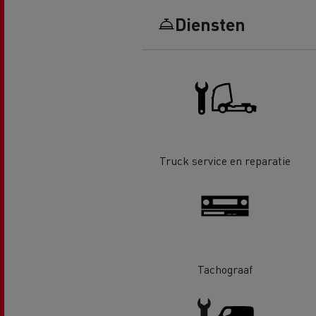
Renault Trucks D Wide
Financiering van een elektrische
De d
Diensten
truck
Bestelwagens voor de
bouwsector
Apollo verhuizingen
Koni
Renault Trucks Cargo Bike
Gemeente Goeree Overflakkee
Elst
Acc
Truck service en reparatie
Rensa Family Company versnelt
de elektrificatie samen met
Al onze accessoires
Renault Trucks
Gekoeld transport
Tachograaf
Tankwagen transport