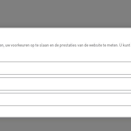
Grondverzet
Materiaal trans
n, uw voorkeuren op te slaan en de prestaties van de website te meten. U kunt
hulp- en
Rioleringswerken
dweerdiensten