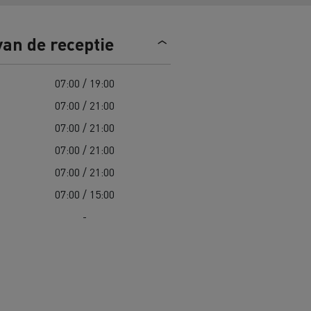
Road maintenance in Lithuania
van de receptie
Spanje
07:00 / 19:00
07:00 / 21:00
07:00 / 21:00
07:00 / 21:00
 K
Renault Trucks C
Edition
Renault Trafic Red Edition
07:00 / 21:00
07:00 / 15:00
-
 stappen
Onze toegewijde ondersteuning om
u te helpen overstappen
Speciale E-Tech-diensten
Bestelwagens voor moeilijke
toegang