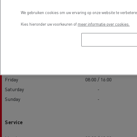
We gebruiken cookies om uw ervaring op onze website te verbeteren
Sales
Kies hieronder uw voorkeuren of
meer informatie over cookies.
Monday
08:00 / 16:00
Tuesday
08:00 / 16:00
Wednesday
08:00 / 16:00
Thursday
08:00 / 16:00
Friday
08:00 / 16:00
Saturday
-
Sunday
-
Service