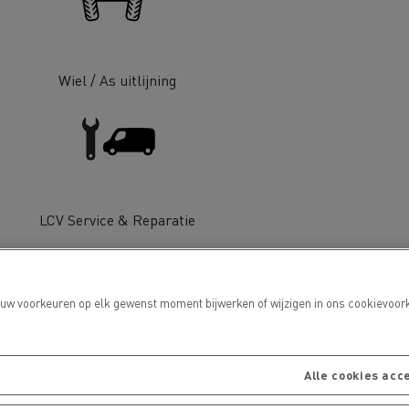
Wiel / As uitlijning
port
Onderhoud van wegen
LCV Service & Reparatie
 uw voorkeuren op elk gewenst moment bijwerken of wijzigen in ons cookievoork
Alle cookies acc