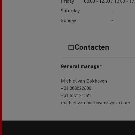
Friday
08:00 - 12:30 / 13:00 - 17
Saturday
-
Sunday
-
Contacten
General manager
Michiel van Bokhoven
+31 888822600
+31 657121591
michiel.van.bokhoven@volvo.com