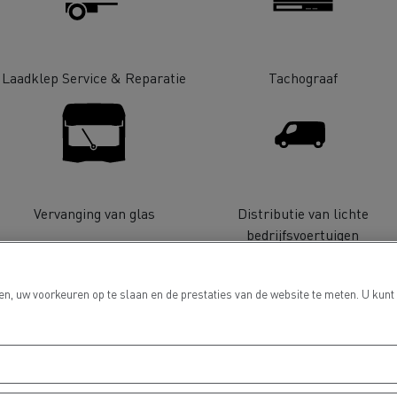
Laadklep Service & Reparatie
Tachograaf
Grondverzet
Materiaal trans
hulp- en
Rioleringswerken
Vervanging van glas
Distributie van lichte
dweerdiensten
bedrijfsvoertuigen
n, uw voorkeuren op te slaan en de prestaties van de website te meten. U kunt