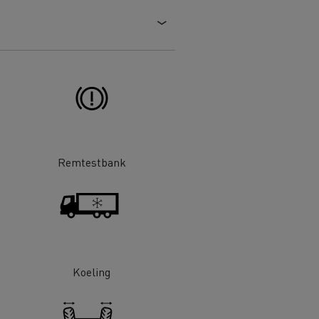
DSV
Willemsen Infra
essoires - Veiligheid
Accessoires -
Optimalisatie
Remtestbank
Goederenvervoer
Koeling