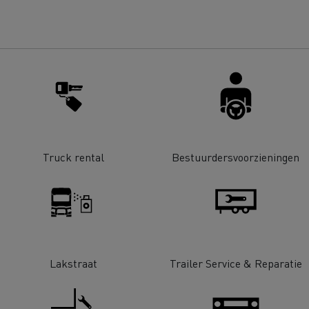
Renault Trucks D
room van een ingenieur
Levensmiddelenbedrijven
nklijke Euser
Sligro Food Group
 Transport
Twente Milieu
essoires - Comfort
Accessoires - Ontwerp
Acc
Truck rental
Bestuurdersvoorzieningen
Bulktransport
Autotransport
Lakstraat
Trailer Service & Reparatie
Houttransport
Mijnbouw