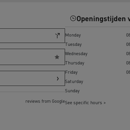
eem weer in Finland
Wegenbouw in Frankrijk
Openingstijden 
transport in Schotland
Bevroren maaltijden in 
Monday
08
adpunten Elektrische
chtwagen
Tuesday
08
Wednesday
08
h Regulation
Thursday
08
Renault Trucks T
Renault Trucks
Renault Trucks Master Red
Renault Master Red 
Friday
08
EDITION Exclusive
Saturday
Sunday
trische vrachtwagen of
Onze aanpak om over te
trische bedrijfswagen kopen
reviews from Google
See specific hours >
en met elektrische voertuigen
Autonomie simulator
Elektrische
Welke keuze
bedrijfswagens
bedrijfswagen