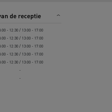
Road maintenance in Lithuania
van de receptie
Spanje
:00 - 12:30 / 13:00 - 17:00
:00 - 12:30 / 13:00 - 17:00
:00 - 12:30 / 13:00 - 17:00
:00 - 12:30 / 13:00 - 17:00
 K
Renault Trucks C
Edition
Renault Trafic Red Edition
:00 - 12:30 / 13:00 - 17:00
-
-
 stappen
Onze toegewijde ondersteuning om
u te helpen overstappen
Speciale E-Tech-diensten
Bestelwagens voor moeilijke
toegang