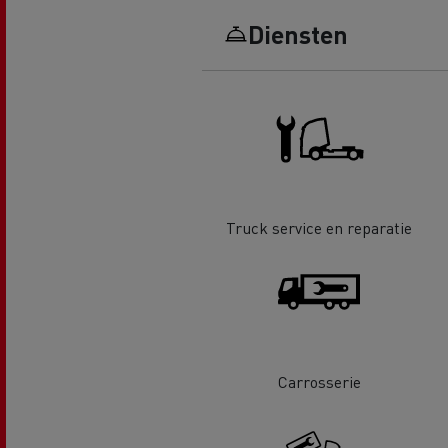
Renault Trucks D Wide
Financiering van een elektrische
De d
Diensten
truck
Bestelwagens voor de
bouwsector
Apollo verhuizingen
Koni
Renault Trucks Cargo Bike
Gemeente Goeree Overflakkee
Elst
Acc
Truck service en reparatie
Rensa Family Company versnelt
de elektrificatie samen met
Al onze accessoires
Renault Trucks
Gekoeld transport
Carrosserie
Tankwagen transport