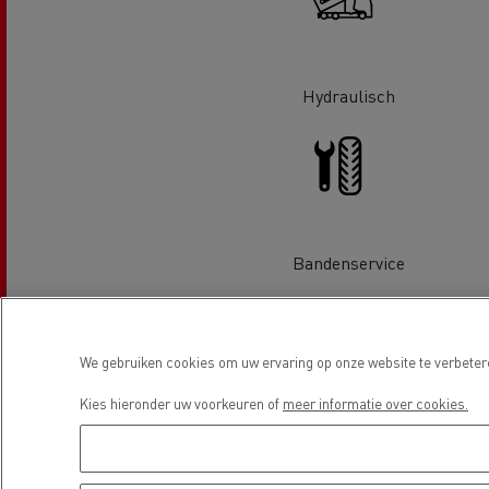
Hydraulisch
Beton transport
Nood
Gemeenteraad
Bandenservice
bran
Afvalinzameling
We gebruiken cookies om uw ervaring op onze website te verbetere
Kies hieronder uw voorkeuren of
meer informatie over cookies.
Electrische voertuigen