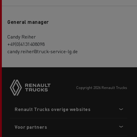
General manager
Candy Reiher
+49(0)4131408098
candy.reiher@truck-service-lg.de
copyright 2026 Renault Trucks
Footer
Renault Trucks overige websites
menu
Voor partners