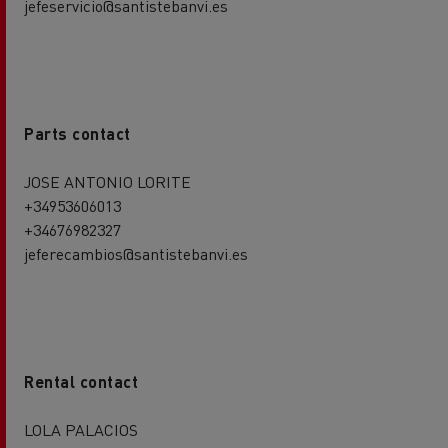
jefeservicio@santistebanvi.es
Parts contact
JOSE ANTONIO LORITE
+34953606013
+34676982327
jeferecambios@santistebanvi.es
Rental contact
LOLA PALACIOS