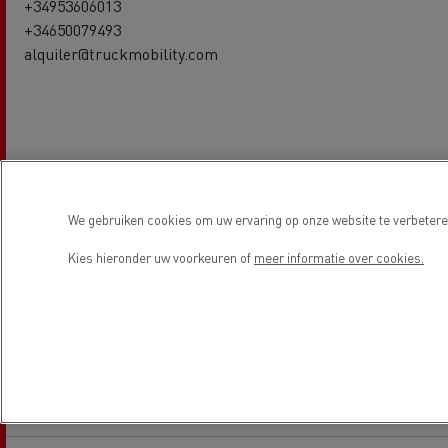
+34953606013
+34650079493
alquiler@truckmobility.com
Used truck salesman
We gebruiken cookies om uw ervaring op onze website te verbeteren
ANTONIO ADORNA
+34953606013
Kies hieronder uw voorkeuren of
meer informatie over cookies.
+34653926291
ventas@santistebanvi.es
Our Used Trucks