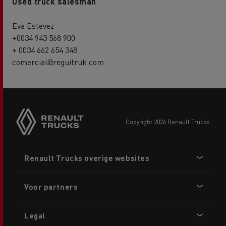
Used truck salesman
Eva Estevez
+0034 943 568 900
+ 0034 662 654 348
comercial@reguitruk.com
copyright 2026 Renault Trucks
Footer
Renault Trucks overige websites
menu
Voor partners
Legal