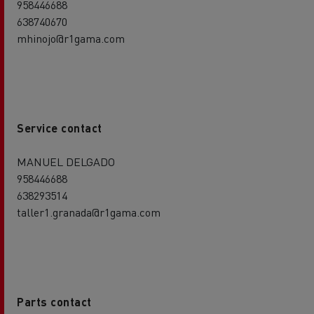
958446688
638740670
mhinojo@r1gama.com
Service contact
MANUEL DELGADO
958446688
638293514
taller1.granada@r1gama.com
Parts contact