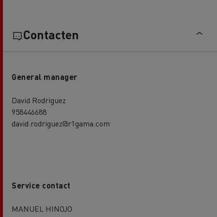
Contacten
General manager
David Rodriguez
958446688
david.rodriguez@r1gama.com
Service contact
MANUEL HINOJO