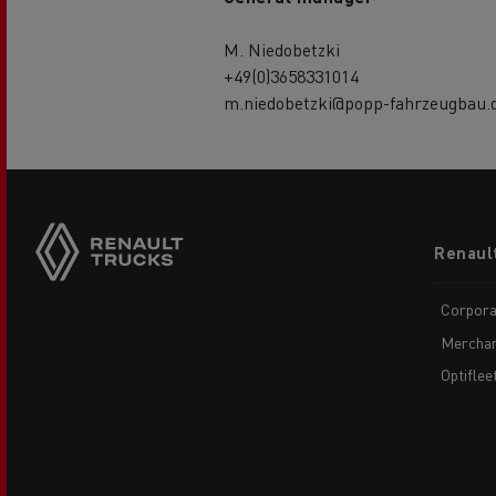
M. Niedobetzki
+49(0)3658331014
m.niedobetzki@popp-fahrzeugbau.
Footer
Renaul
menu
Corpora
Merchan
Optiflee