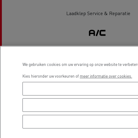
Laadklep Service & Reparatie
Beton transport
Airconditioning
We gebruiken cookies om uw ervaring op onze website te verbetere
Nood
Gemeenteraad
bran
Kies hieronder uw voorkeuren of
meer informatie over cookies.
Locatie
Afvalinzameling