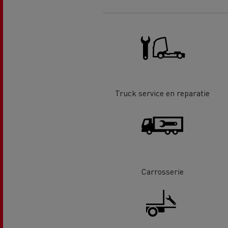
Renault Trucks D Wide
Financiering van een elektrische
De d
truck
Bestelwagens voor de
bouwsector
Apollo verhuizingen
Koni
Renault Trucks Cargo Bike
Gemeente Goeree Overflakkee
Elst
Truck service en reparatie
Acc
Rensa Family Company versnelt
de elektrificatie samen met
Al onze accessoires
Renault Trucks
Carrosserie
Gekoeld transport
Tankwagen transport