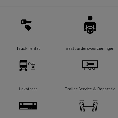
Renault Trucks D
room van een ingenieur
Levensmiddelenbedrijven
nklijke Euser
Sligro Food Group
 Transport
Twente Milieu
Truck rental
Bestuurdersvoorzieningen
essoires - Comfort
Accessoires - Ontwerp
Acc
Lakstraat
Trailer Service & Reparatie
Bulktransport
Autotransport
Houttransport
Mijnbouw