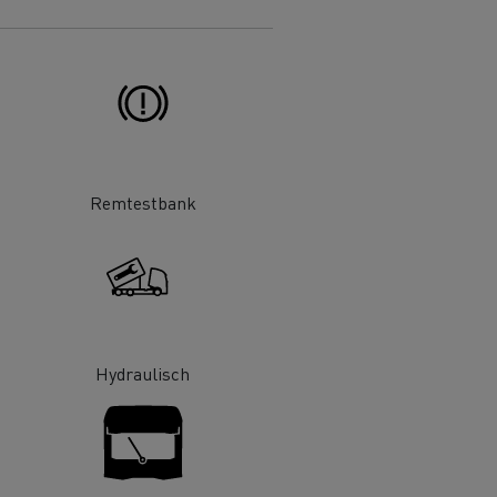
DSV
Willemsen Infra
Remtestbank
essoires - Veiligheid
Accessoires -
Optimalisatie
Hydraulisch
Goederenvervoer