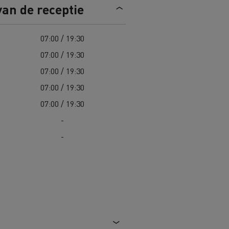
van de receptie
Road maintenance in Lithuania
07:00 / 19:30
Spanje
07:00 / 19:30
07:00 / 19:30
07:00 / 19:30
07:00 / 19:30
 K
Renault Trucks C
-
Edition
Renault Trafic Red Edition
-
 stappen
Onze toegewijde ondersteuning om
u te helpen overstappen
Speciale E-Tech-diensten
Bestelwagens voor moeilijke
toegang