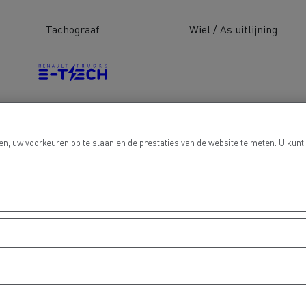
Tachograaf
Wiel / As uitlijning
Grondverzet
Materiaal trans
Electrische voertuigen
n, uw voorkeuren op te slaan en de prestaties van de website te meten. U kunt
hulp- en
Rioleringswerken
dweerdiensten