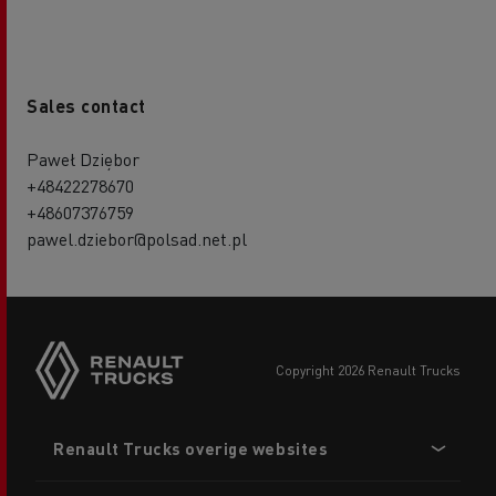
Sales contact
Paweł Dziębor
+48422278670
+48607376759
pawel.dziebor@polsad.net.pl
copyright 2026 Renault Trucks
Footer
Renault Trucks overige websites
menu