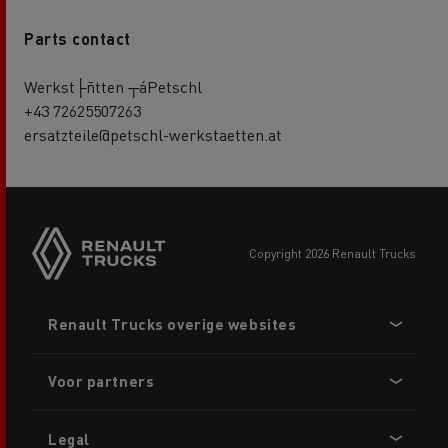
Parts contact
Werkst├ñtten ┬áPetschl
+43 72625507263
ersatzteile@petschl-werkstaetten.at
copyright 2026 Renault Trucks
Footer
Renault Trucks overige websites
menu
Voor partners
Legal