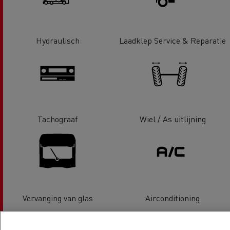
Hydraulisch
Laadklep Service & Reparatie
Tachograaf
Wiel / As uitlijning
Vervanging van glas
Airconditioning