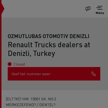
Menu
OZMUTLUBAS OTOMOTIV DENIZLI
Renault Trucks dealers at
Denizli, Turkey
Closed
Geef het nummer weer
[ELT?K[? HM. 15001 SK. NO:2
MERKEZEFEND? / DEN?ZL?