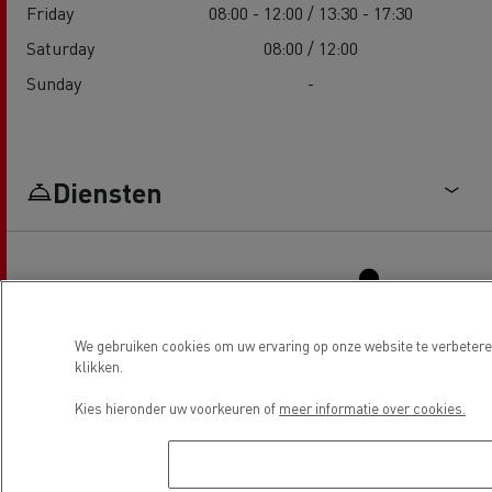
Friday
08:00 - 12:00 / 13:30 - 17:30
Saturday
08:00 / 12:00
Sunday
-
Diensten
We gebruiken cookies om uw ervaring op onze website te verbeteren
klikken.
Truck service en reparatie
Bestuurdersvoorzieningen
Kies hieronder uw voorkeuren of
meer informatie over cookies.