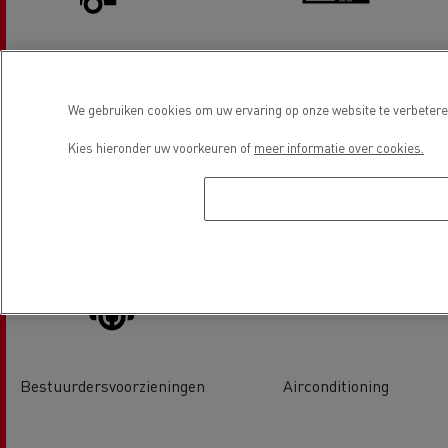
Laadklep Service & Reparatie
Tachograaf
We gebruiken cookies om uw ervaring op onze website te verbeteren
Kies hieronder uw voorkeuren of
meer informatie over cookies.
Bandenservice
Vervanging van glas
Bestuurdersvoorzieningen
Airconditioning