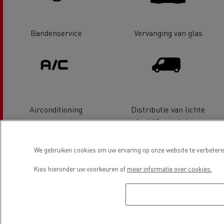
Bandenservice
Vervanging van glas
Airconditioning
Distributie van lichte
bedrijfsvoertuigen
We gebruiken cookies om uw ervaring op onze website te verbeteren
Kies hieronder uw voorkeuren of
meer informatie over cookies.
LCV Service & Reparatie