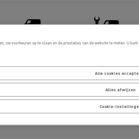
Renault Trucks D
room van een ingenieur
Levensmiddelenbedrijven
nklijke Euser
Sligro Food Group
en, uw voorkeuren op te slaan en de prestaties van de website te meten. U ku
Distributie van lichte
LCV Service & Reparatie
 Transport
Twente Milieu
bedrijfsvoertuigen
essoires - Comfort
Accessoires - Ontwerp
Acc
Alle cookies accept
Alles afwijzen
Cookie-instelling
Bulktransport
Autotransport
Houttransport
Mijnbouw