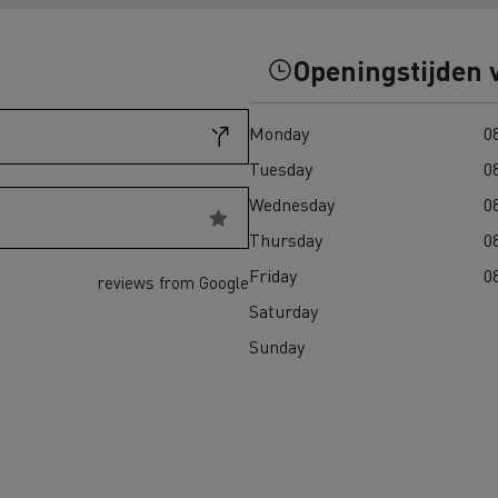
eem weer in Finland
Wegenbouw in Frankrijk
Openingstijden 
transport in Schotland
Bevroren maaltijden in 
Monday
08
adpunten Elektrische
chtwagen
Tuesday
08
Wednesday
08
h Regulation
Thursday
08
Renault Trucks T
Renault Trucks
Renault Trucks Master Red
Renault Master Red 
Friday
08
reviews from Google
EDITION Exclusive
Saturday
Sunday
trische vrachtwagen of
Onze aanpak om over te
trische bedrijfswagen kopen
en met elektrische voertuigen
Autonomie simulator
Elektrische
Welke keuze
bedrijfswagens
bedrijfswagen