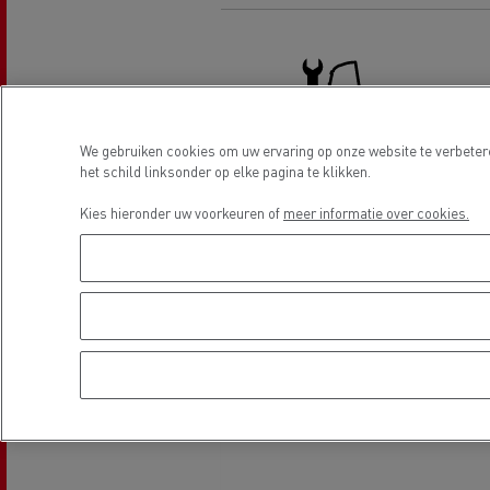
Renault Trucks D Wide
Financiering van een elektrische
De d
truck
Bestelwagens voor de
bouwsector
Apollo verhuizingen
Koni
We gebruiken cookies om uw ervaring op onze website te verbeter
het schild linksonder op elke pagina te klikken.
Truck service en reparatie
Renault Trucks Cargo Bike
Gemeente Goeree Overflakkee
Elst
Kies hieronder uw voorkeuren of
meer informatie over cookies.
Acc
Rensa Family Company versnelt
de elektrificatie samen met
Al onze accessoires
Locatie
Renault Trucks
Gekoeld transport
Tankwagen transport