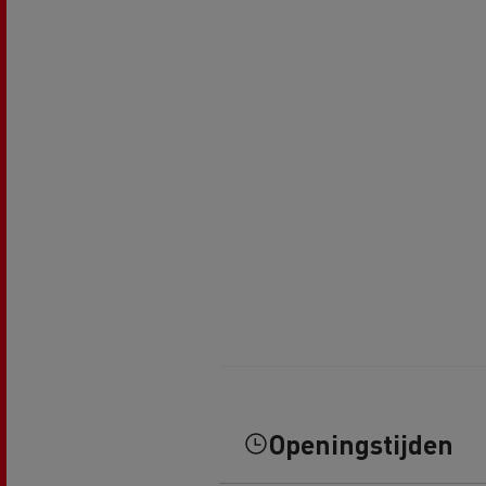
Beton transport
Nood
Gemeenteraad
bran
Afvalinzameling
Openingstijden