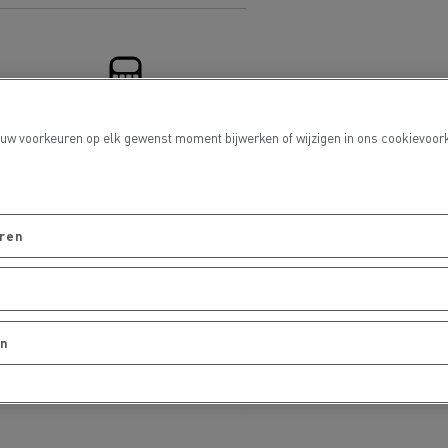
DSV
nt uw voorkeuren op elk gewenst moment bijwerken of wijzigen in ons cookievo
Financiering
Willemsen Infra
essoires - Veiligheid
Accessoires -
Optimalisatie
eren
en
Goederenvervoer