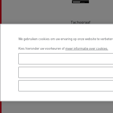
Tachograaf
Beton transport
We gebruiken cookies om uw ervaring op onze website te verbetere
Locatie
Kies hieronder uw voorkeuren of
meer informatie over cookies.
Nood
Gemeenteraad
bran
Afvalinzameling