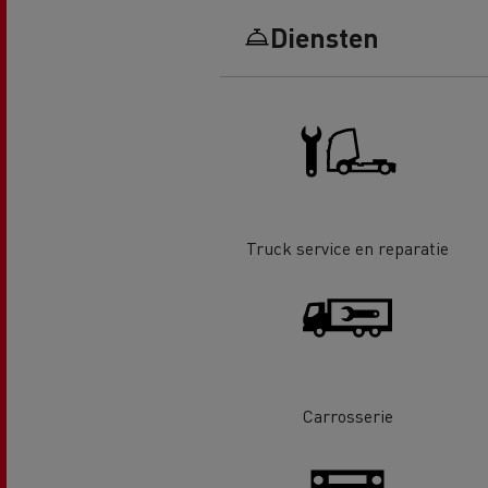
Renault Trucks D Wide
Financiering van een elektrische
De d
Diensten
truck
Bestelwagens voor de
bouwsector
Apollo verhuizingen
Koni
Renault Trucks Cargo Bike
Gemeente Goeree Overflakkee
Elst
Acc
Truck service en reparatie
Rensa Family Company versnelt
de elektrificatie samen met
Al onze accessoires
Renault Trucks
Gekoeld transport
Carrosserie
Tankwagen transport