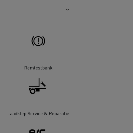
DSV
Willemsen Infra
essoires - Veiligheid
Accessoires -
Optimalisatie
Remtestbank
Goederenvervoer
Laadklep Service & Reparatie