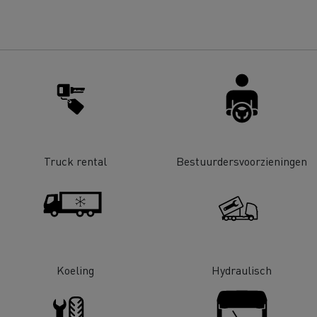
Renault Trucks D
room van een ingenieur
Levensmiddelenbedrijven
nklijke Euser
Sligro Food Group
 Transport
Twente Milieu
essoires - Comfort
Accessoires - Ontwerp
Acc
Truck rental
Bestuurdersvoorzieningen
Bulktransport
Autotransport
Koeling
Hydraulisch
Houttransport
Mijnbouw