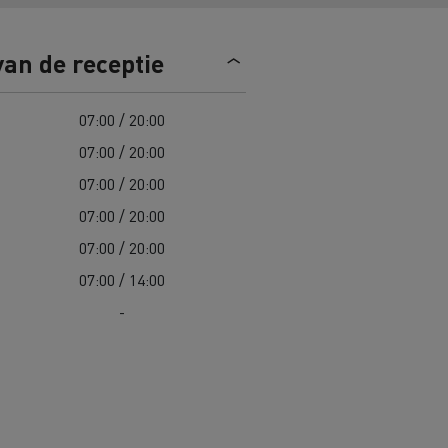
Road maintenance in Lithuania
van de receptie
Spanje
07:00 / 20:00
07:00 / 20:00
07:00 / 20:00
07:00 / 20:00
 K
Renault Trucks C
Edition
Renault Trafic Red Edition
07:00 / 20:00
07:00 / 14:00
-
 stappen
Onze toegewijde ondersteuning om
u te helpen overstappen
Speciale E-Tech-diensten
Bestelwagens voor moeilijke
toegang