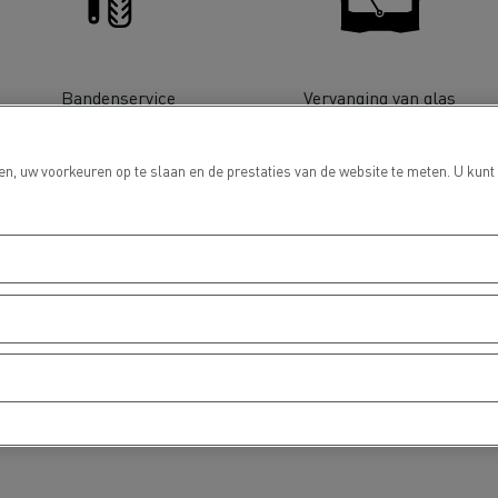
Bandenservice
Vervanging van glas
Grondverzet
Materiaal trans
n, uw voorkeuren op te slaan en de prestaties van de website te meten. U kunt
hulp- en
Rioleringswerken
dweerdiensten