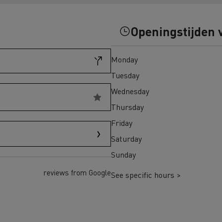
eem weer in Finland
Wegenbouw in Frankrijk
Openingstijden 
transport in Schotland
Bevroren maaltijden in 
Monday
adpunten Elektrische
chtwagen
Tuesday
Wednesday
h Regulation
Thursday
Renault Trucks T
Renault Trucks
Renault Trucks Master Red
Renault Master Red 
Friday
EDITION Exclusive
Saturday
Sunday
trische vrachtwagen of
Onze aanpak om over te
trische bedrijfswagen kopen
reviews from Google
See specific hours >
en met elektrische voertuigen
Autonomie simulator
Elektrische
Welke keuze
bedrijfswagens
bedrijfswagen