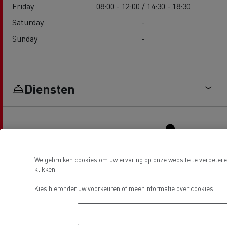
Friday
08:00 - 12:00 / 14:30 - 18:30
Saturday
-
Sunday
-
Diensten
We gebruiken cookies om uw ervaring op onze website te verbeteren
klikken.
Truck service en reparatie
Bestuurdersvoorzieningen
Kies hieronder uw voorkeuren of
meer informatie over cookies.