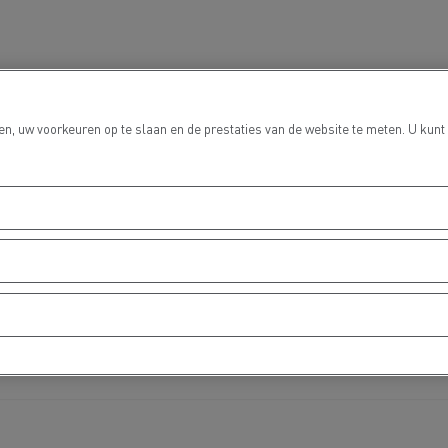
Grondverzet
Materiaal trans
n, uw voorkeuren op te slaan en de prestaties van de website te meten. U kunt
hulp- en
Rioleringswerken
dweerdiensten