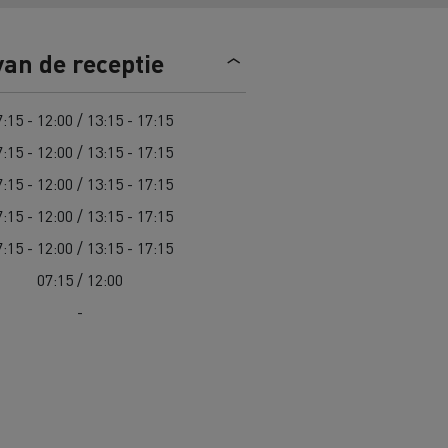
Road maintenance in Lithuania
van de receptie
Spanje
:15 - 12:00 / 13:15 - 17:15
:15 - 12:00 / 13:15 - 17:15
:15 - 12:00 / 13:15 - 17:15
:15 - 12:00 / 13:15 - 17:15
 K
Renault Trucks C
Edition
Renault Trafic Red Edition
:15 - 12:00 / 13:15 - 17:15
07:15 / 12:00
-
 stappen
Onze toegewijde ondersteuning om
u te helpen overstappen
Speciale E-Tech-diensten
Bestelwagens voor moeilijke
toegang