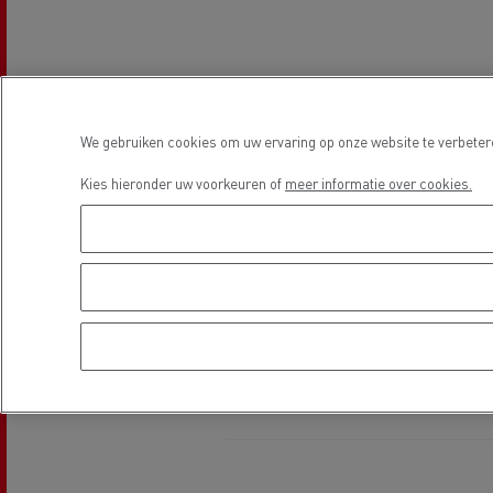
Beton transport
We gebruiken cookies om uw ervaring op onze website te verbetere
Kies hieronder uw voorkeuren of
meer informatie over cookies.
Nood
Gemeenteraad
bran
Afvalinzameling