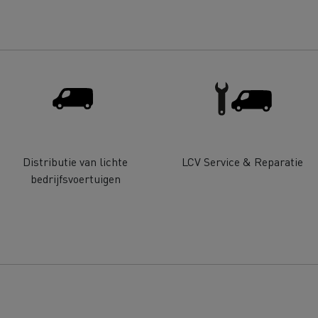
Renault Trucks D
room van een ingenieur
Levensmiddelenbedrijven
nklijke Euser
Sligro Food Group
 Transport
Twente Milieu
essoires - Comfort
Accessoires - Ontwerp
Acc
Distributie van lichte
LCV Service & Reparatie
bedrijfsvoertuigen
Bulktransport
Autotransport
Houttransport
Mijnbouw