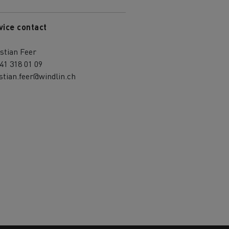
vice contact
stian Feer
41 318 01 09
stian.feer@windlin.ch