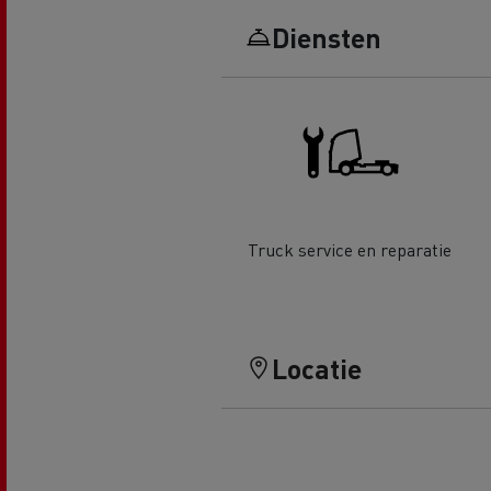
Renault Trucks D Wide
Financiering van een elektrische
De d
Diensten
truck
Bestelwagens voor de
bouwsector
Apollo verhuizingen
Koni
Renault Trucks Cargo Bike
Gemeente Goeree Overflakkee
Elst
Acc
Truck service en reparatie
Rensa Family Company versnelt
de elektrificatie samen met
Al onze accessoires
Renault Trucks
Locatie
Gekoeld transport
Tankwagen transport