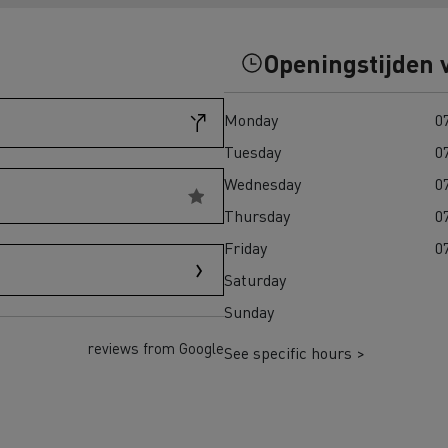
eem weer in Finland
Wegenbouw in Frankrijk
Openingstijden 
transport in Schotland
Bevroren maaltijden in 
Monday
07
adpunten Elektrische
chtwagen
Tuesday
07
Wednesday
07
h Regulation
Thursday
07
Renault Trucks T
Renault Trucks
Renault Trucks Master Red
Renault Master Red 
Friday
07
EDITION Exclusive
Saturday
Sunday
trische vrachtwagen of
Onze aanpak om over te
trische bedrijfswagen kopen
reviews from Google
See specific hours >
en met elektrische voertuigen
Autonomie simulator
Elektrische
Welke keuze
bedrijfswagens
bedrijfswagen