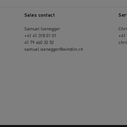
Sales contact
Ser
Samuel Isenegger
Chri
+41 41 318 01 01
+41 
41 79 460 32 52
chri
samuel.isenegger@windlin.ch