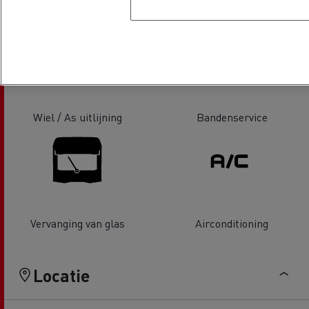
Laadklep Service & Reparatie
Tachograaf
Wiel / As uitlijning
Bandenservice
Vervanging van glas
Airconditioning
Locatie