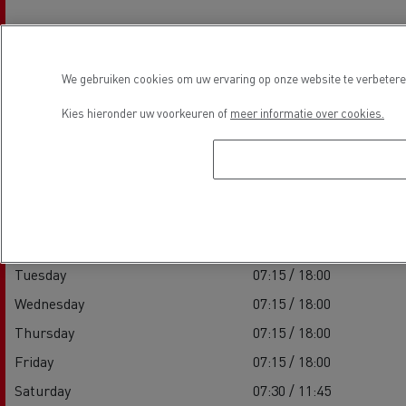
We gebruiken cookies om uw ervaring op onze website te verbeteren
Openingstijden
Kies hieronder uw voorkeuren of
meer informatie over cookies.
Sales
Monday
07:15 / 18:00
Tuesday
07:15 / 18:00
Wednesday
07:15 / 18:00
Thursday
07:15 / 18:00
Friday
07:15 / 18:00
Saturday
07:30 / 11:45