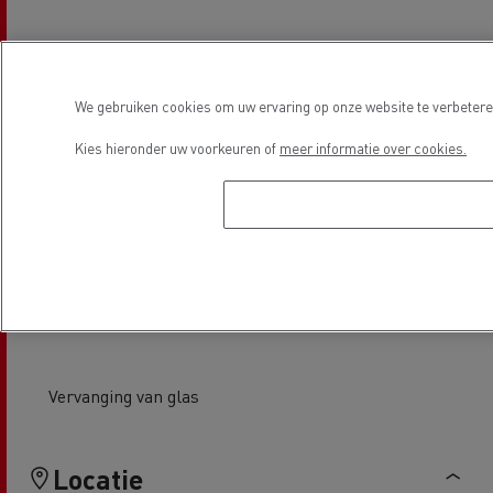
Laadklep Service & Reparatie
Tachograaf
We gebruiken cookies om uw ervaring op onze website te verbeteren
Kies hieronder uw voorkeuren of
meer informatie over cookies.
Wiel / As uitlijning
Bandenservice
Vervanging van glas
Locatie