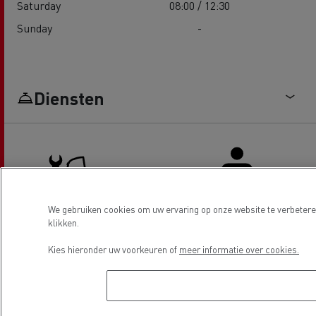
Saturday
08:00 / 12:30
Sunday
-
Diensten
We gebruiken cookies om uw ervaring op onze website te verbeteren
klikken.
Truck service en reparatie
Bestuurdersvoorzieningen
Kies hieronder uw voorkeuren of
meer informatie over cookies.