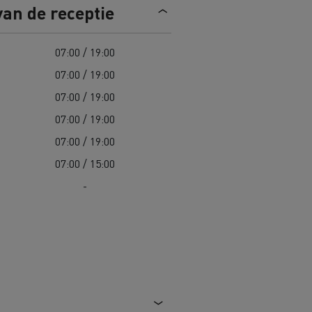
van de receptie
Road maintenance in Lithuania
07:00 / 19:00
Spanje
07:00 / 19:00
07:00 / 19:00
07:00 / 19:00
07:00 / 19:00
 K
Renault Trucks C
07:00 / 15:00
Edition
Renault Trafic Red Edition
-
 stappen
Onze toegewijde ondersteuning om
u te helpen overstappen
Speciale E-Tech-diensten
Bestelwagens voor moeilijke
toegang