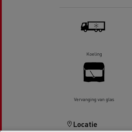
Renault Trucks D Wide
Financiering van een elektrische
De d
truck
Bestelwagens voor de
bouwsector
Apollo verhuizingen
Koni
Renault Trucks Cargo Bike
Gemeente Goeree Overflakkee
Elst
Koeling
Acc
Rensa Family Company versnelt
de elektrificatie samen met
Al onze accessoires
Renault Trucks
Vervanging van glas
Gekoeld transport
Locatie
Tankwagen transport