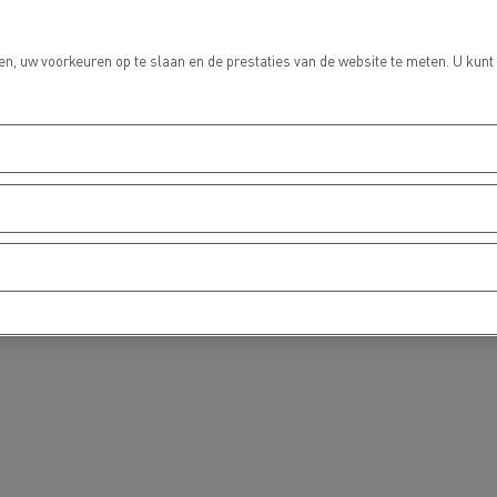
n, uw voorkeuren op te slaan en de prestaties van de website te meten. U kunt
Grondverzet
Materiaal trans
hulp- en
Rioleringswerken
dweerdiensten