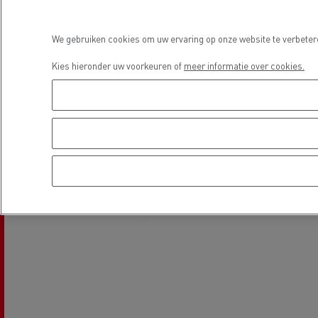
We gebruiken cookies om uw ervaring op onze website te verbetere
Kies hieronder uw voorkeuren of
meer informatie over cookies.
Beton transport
Nood
Gemeenteraad
bran
Afvalinzameling