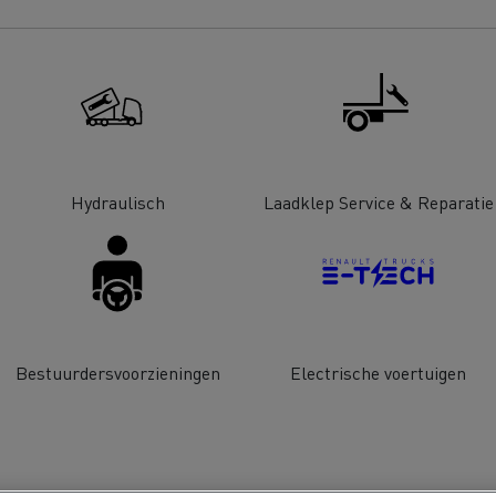
Renault Trucks D
room van een ingenieur
Levensmiddelenbedrijven
nklijke Euser
Sligro Food Group
 Transport
Twente Milieu
Hydraulisch
Laadklep Service & Reparatie
essoires - Comfort
Accessoires - Ontwerp
Acc
Bestuurdersvoorzieningen
Electrische voertuigen
Bulktransport
Autotransport
Houttransport
Mijnbouw