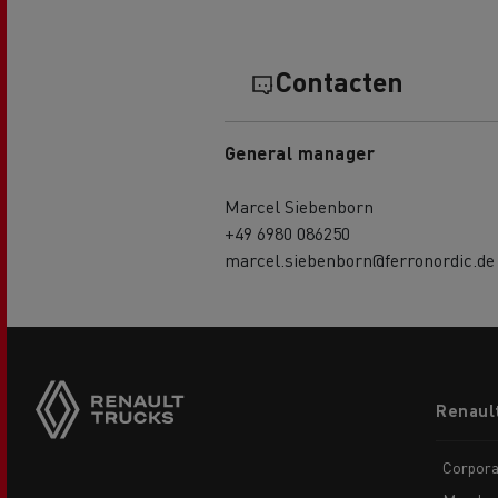
Contacten
General manager
Marcel Siebenborn
+49 6980 086250
marcel.siebenborn@ferronordic.de
Footer
Renaul
menu
Corpora