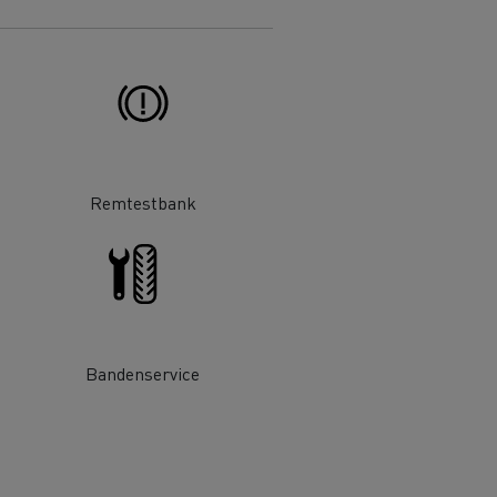
DSV
Willemsen Infra
Remtestbank
essoires - Veiligheid
Accessoires -
Optimalisatie
Bandenservice
Goederenvervoer