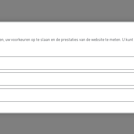
Grondverzet
Materiaal trans
n, uw voorkeuren op te slaan en de prestaties van de website te meten. U kunt
hulp- en
Rioleringswerken
dweerdiensten