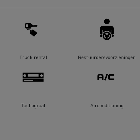
Renault Trucks D
room van een ingenieur
Levensmiddelenbedrijven
nklijke Euser
Sligro Food Group
 Transport
Twente Milieu
Truck rental
Bestuurdersvoorzieningen
essoires - Comfort
Accessoires - Ontwerp
Acc
Tachograaf
Airconditioning
Bulktransport
Autotransport
Houttransport
Mijnbouw