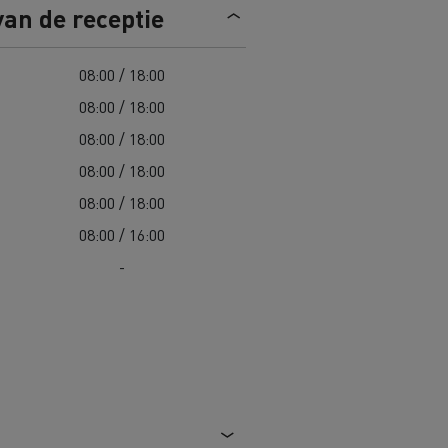
van de receptie
Road maintenance in Lithuania
08:00 / 18:00
Spanje
08:00 / 18:00
08:00 / 18:00
08:00 / 18:00
08:00 / 18:00
 K
Renault Trucks C
08:00 / 16:00
Edition
Renault Trafic Red Edition
-
 stappen
Onze toegewijde ondersteuning om
u te helpen overstappen
Speciale E-Tech-diensten
Bestelwagens voor moeilijke
toegang