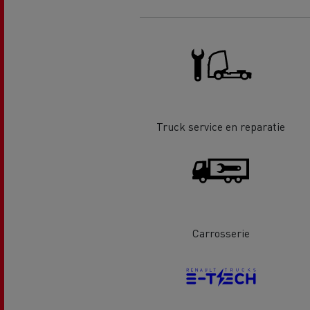
Renault Trucks D Wide
Financiering van een elektrische
De d
truck
Bestelwagens voor de
bouwsector
Apollo verhuizingen
Koni
Renault Trucks Cargo Bike
Gemeente Goeree Overflakkee
Elst
Truck service en reparatie
Acc
Rensa Family Company versnelt
de elektrificatie samen met
Al onze accessoires
Renault Trucks
Carrosserie
Gekoeld transport
Tankwagen transport