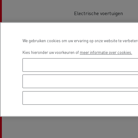
Electrische voertuigen
Beton transport
Locatie
We gebruiken cookies om uw ervaring op onze website te verbetere
Kies hieronder uw voorkeuren of
meer informatie over cookies.
Nood
Gemeenteraad
bran
Afvalinzameling