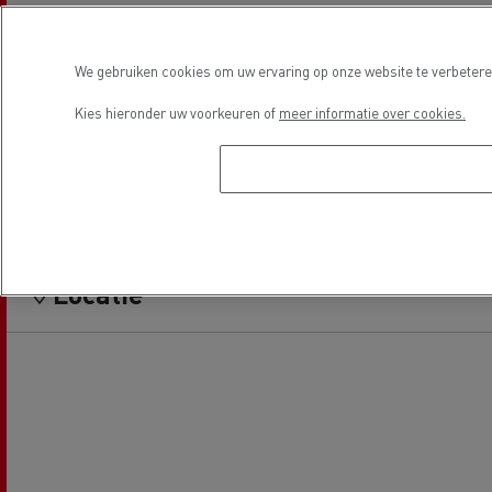
Financiering
Electrische voertuigen
We gebruiken cookies om uw ervaring op onze website te verbeteren
Kies hieronder uw voorkeuren of
meer informatie over cookies.
Used Trucks by Renault Trucks
Locatie