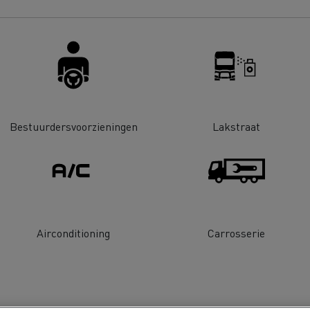
Renault Trucks D
room van een ingenieur
Levensmiddelenbedrijven
nklijke Euser
Sligro Food Group
 Transport
Twente Milieu
Bestuurdersvoorzieningen
Lakstraat
essoires - Comfort
Accessoires - Ontwerp
Acc
Airconditioning
Carrosserie
Bulktransport
Autotransport
Houttransport
Mijnbouw