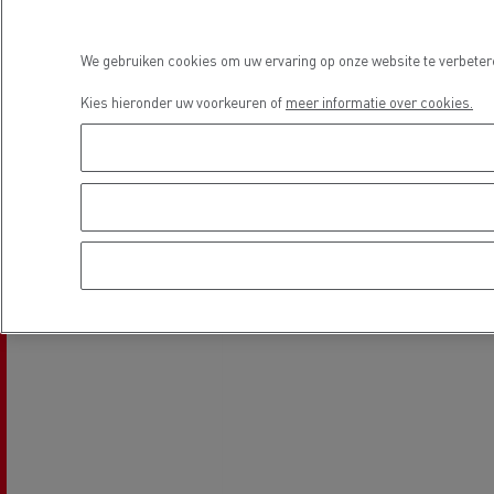
We gebruiken cookies om uw ervaring op onze website te verbetere
Kies hieronder uw voorkeuren of
meer informatie over cookies.
Beton transport
Nood
Gemeenteraad
bran
Afvalinzameling