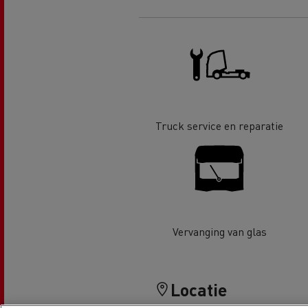
Renault Trucks D Wide
Financiering van een elektrische
De d
truck
Bestelwagens voor de
bouwsector
Apollo verhuizingen
Koni
Renault Trucks Cargo Bike
Gemeente Goeree Overflakkee
Elst
Truck service en reparatie
Acc
Rensa Family Company versnelt
de elektrificatie samen met
Al onze accessoires
Renault Trucks
Vervanging van glas
Gekoeld transport
Locatie
Tankwagen transport