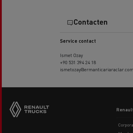
Contacten
Service contact
Ismet Ozay
+90 531 394 24 18
ismetozay@ermanticariaraclar.com
Footer
Renaul
menu
Corpora