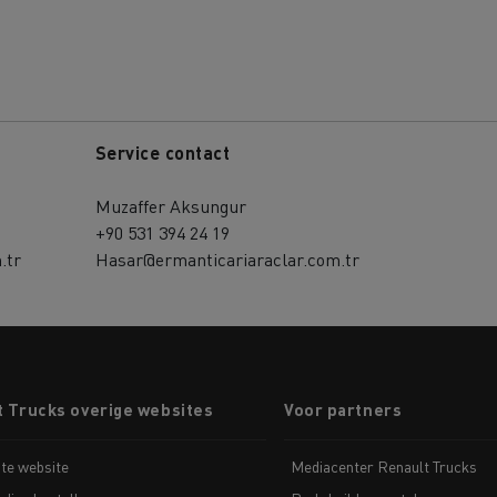
Service contact
Muzaffer Aksungur
+90 531 394 24 19
.tr
Hasar@ermanticariaraclar.com.tr
t Trucks overige websites
Voor partners
te website
Mediacenter Renault Trucks