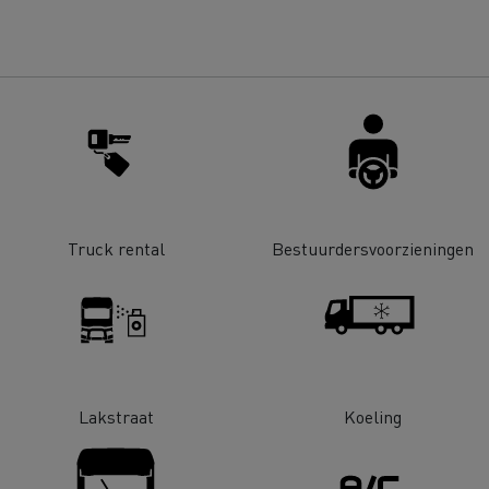
Renault Trucks D
room van een ingenieur
Levensmiddelenbedrijven
nklijke Euser
Sligro Food Group
 Transport
Twente Milieu
essoires - Comfort
Accessoires - Ontwerp
Acc
Truck rental
Bestuurdersvoorzieningen
Bulktransport
Autotransport
Lakstraat
Koeling
Houttransport
Mijnbouw