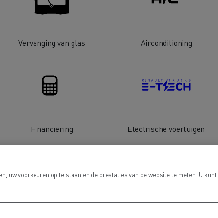
Vervanging van glas
Airconditioning
Grondverzet
Materiaal trans
hulp- en
Rioleringswerken
dweerdiensten
Financiering
Electrische voertuigen
n, uw voorkeuren op te slaan en de prestaties van de website te meten. U kunt