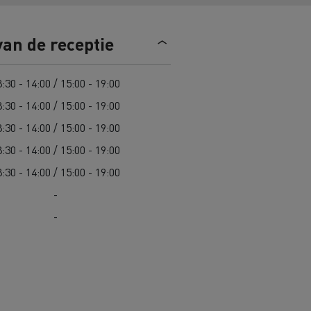
Road maintenance in Lithuania
van de receptie
Spanje
:30 - 14:00 / 15:00 - 19:00
:30 - 14:00 / 15:00 - 19:00
:30 - 14:00 / 15:00 - 19:00
:30 - 14:00 / 15:00 - 19:00
 K
Renault Trucks C
Edition
Renault Trafic Red Edition
:30 - 14:00 / 15:00 - 19:00
-
-
 stappen
Onze toegewijde ondersteuning om
u te helpen overstappen
Speciale E-Tech-diensten
Bestelwagens voor moeilijke
toegang