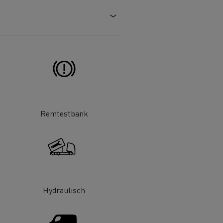
DSV
Willemsen Infra
essoires - Veiligheid
Accessoires -
Optimalisatie
Remtestbank
Goederenvervoer
Hydraulisch