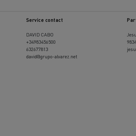
Service contact
Par
DAVID CABO
Jesu
+34983456500
983
632677813
jesu
david@grupo-alvarez.net