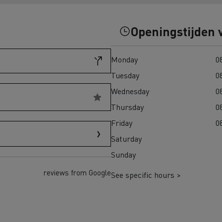
eem weer in Finland
Wegenbouw in Frankrijk
Openingstijden 
transport in Schotland
Bevroren maaltijden in 
Monday
08
adpunten Elektrische
chtwagen
Tuesday
08
Wednesday
08
h Regulation
Thursday
08
Renault Trucks T
Renault Trucks
Renault Trucks Master Red
Renault Master Red 
Friday
08
EDITION Exclusive
Saturday
Sunday
trische vrachtwagen of
Onze aanpak om over te
trische bedrijfswagen kopen
reviews from Google
See specific hours >
en met elektrische voertuigen
Autonomie simulator
Elektrische
Welke keuze
bedrijfswagens
bedrijfswagen