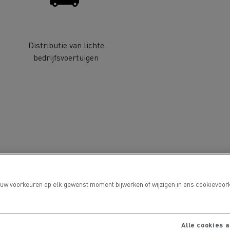
Distributie van lichte
port
bedrijfsvoertuigen
Onderhoud van wegen
 uw voorkeuren op elk gewenst moment bijwerken of wijzigen in ons cookievoork
Alle cookies 