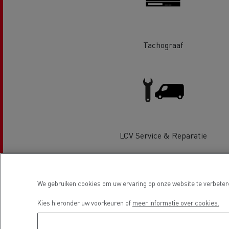
Tachograaf
Beton transport
Nood
Gemeenteraad
bran
LCV Service & Reparatie
Afvalinzameling
Locatie
We gebruiken cookies om uw ervaring op onze website te verbetere
Kies hieronder uw voorkeuren of
meer informatie over cookies.