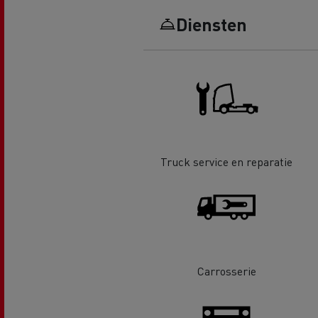
Renault Trucks D Wide
Financiering van een elektrische
De d
Diensten
truck
Bestelwagens voor de
bouwsector
Apollo verhuizingen
Koni
Renault Trucks Cargo Bike
Gemeente Goeree Overflakkee
Elst
Acc
Truck service en reparatie
Rensa Family Company versnelt
de elektrificatie samen met
Al onze accessoires
Renault Trucks
Gekoeld transport
Carrosserie
Tankwagen transport