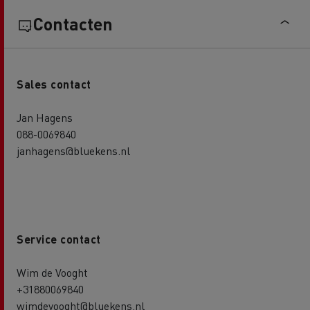
Contacten
Sales contact
Jan Hagens
088-0069840
janhagens@bluekens.nl
Service contact
Wim de Vooght
+31880069840
wimdevooght@bluekens.nl