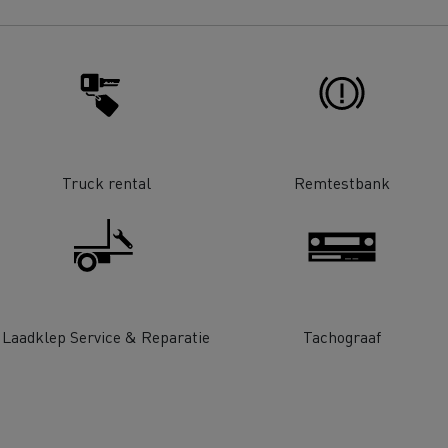
Renault Trucks D
room van een ingenieur
Levensmiddelenbedrijven
nklijke Euser
Sligro Food Group
 Transport
Twente Milieu
Truck rental
Remtestbank
essoires - Comfort
Accessoires - Ontwerp
Acc
Laadklep Service & Reparatie
Tachograaf
Bulktransport
Autotransport
Houttransport
Mijnbouw