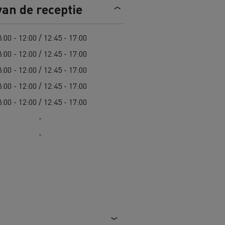
van de receptie
Road maintenance in Lithuania
:00 - 12:00 / 12:45 - 17:00
Spanje
:00 - 12:00 / 12:45 - 17:00
:00 - 12:00 / 12:45 - 17:00
:00 - 12:00 / 12:45 - 17:00
:00 - 12:00 / 12:45 - 17:00
 K
Renault Trucks C
-
Edition
Renault Trafic Red Edition
-
 stappen
Onze toegewijde ondersteuning om
u te helpen overstappen
Speciale E-Tech-diensten
Bestelwagens voor moeilijke
toegang