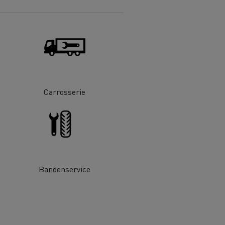
DSV
Willemsen Infra
Carrosserie
essoires - Veiligheid
Accessoires -
Optimalisatie
Bandenservice
Goederenvervoer