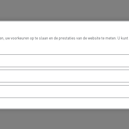
Grondverzet
Materiaal trans
n, uw voorkeuren op te slaan en de prestaties van de website te meten. U kunt
hulp- en
Rioleringswerken
dweerdiensten