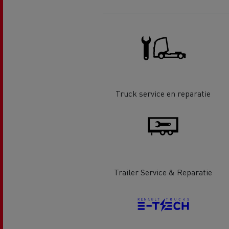
Renault Trucks D Wide
Financiering van een elektrische
De d
truck
Bestelwagens voor de
bouwsector
Apollo verhuizingen
Koni
Renault Trucks Cargo Bike
Gemeente Goeree Overflakkee
Elst
Truck service en reparatie
Acc
Rensa Family Company versnelt
de elektrificatie samen met
Al onze accessoires
Renault Trucks
Trailer Service & Reparatie
Gekoeld transport
Tankwagen transport