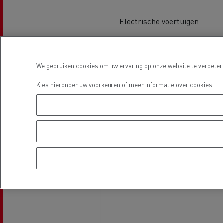
Electrische voertuigen
Beton transport
Locatie
We gebruiken cookies om uw ervaring op onze website te verbetere
Kies hieronder uw voorkeuren of
meer informatie over cookies.
Nood
Gemeenteraad
bran
Afvalinzameling