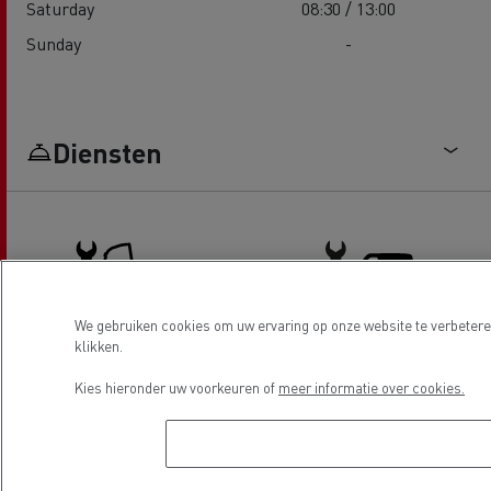
Saturday
08:30 / 13:00
Sunday
-
Diensten
We gebruiken cookies om uw ervaring op onze website te verbeteren
klikken.
Truck service en reparatie
LCV Service & Reparatie
Kies hieronder uw voorkeuren of
meer informatie over cookies.