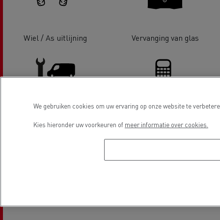
Wiel / As uitlijning
Vervanging van glas
We gebruiken cookies om uw ervaring op onze website te verbeteren
LCV Service & Reparatie
Financiering
Kies hieronder uw voorkeuren of
meer informatie over cookies.
Distributie van lichte
CNG voertuigen
bedrijfsvoertuigen