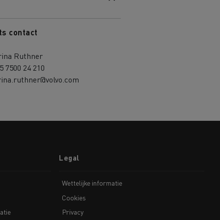
ts contact
rina Ruthner
5 7500 24 210
rina.ruthner@volvo.com
Legal
Wettelijke informatie
Cookies
atie
Privacy