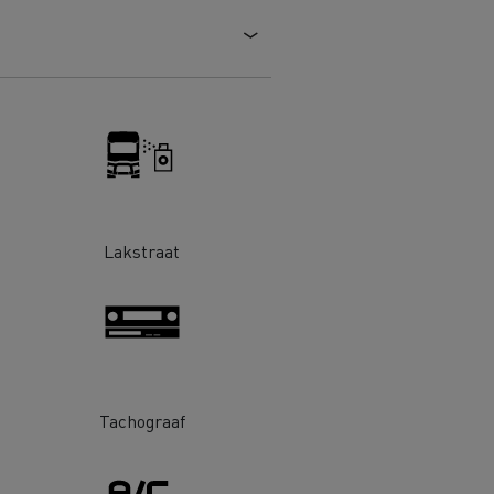
DSV
Willemsen Infra
essoires - Veiligheid
Accessoires -
Optimalisatie
Lakstraat
Goederenvervoer
Tachograaf