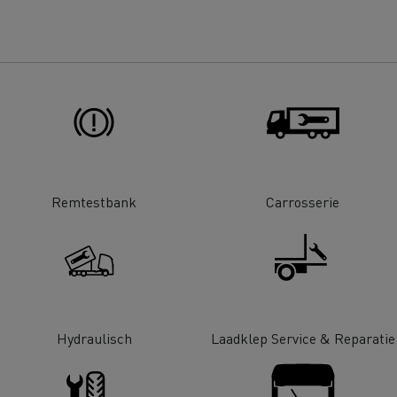
Renault Trucks D
room van een ingenieur
Levensmiddelenbedrijven
nklijke Euser
Sligro Food Group
 Transport
Twente Milieu
essoires - Comfort
Accessoires - Ontwerp
Acc
Remtestbank
Carrosserie
Bulktransport
Autotransport
Hydraulisch
Laadklep Service & Reparatie
Houttransport
Mijnbouw