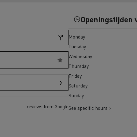
eem weer in Finland
Wegenbouw in Frankrijk
Openingstijden 
transport in Schotland
Bevroren maaltijden in 
Monday
adpunten Elektrische
chtwagen
Tuesday
Wednesday
h Regulation
Thursday
Renault Trucks T
Renault Trucks
Renault Trucks Master Red
Renault Master Red 
Friday
EDITION Exclusive
Saturday
Sunday
trische vrachtwagen of
Onze aanpak om over te
trische bedrijfswagen kopen
reviews from Google
See specific hours >
en met elektrische voertuigen
Autonomie simulator
Elektrische
Welke keuze
bedrijfswagens
bedrijfswagen