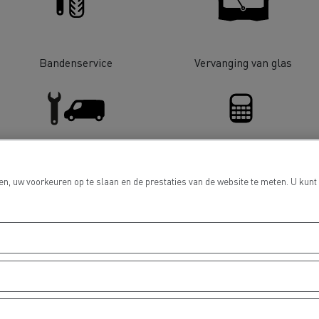
Bandenservice
Vervanging van glas
Grondverzet
Materiaal trans
hulp- en
Rioleringswerken
LCV Service & Reparatie
Financiering
dweerdiensten
n, uw voorkeuren op te slaan en de prestaties van de website te meten. U kunt