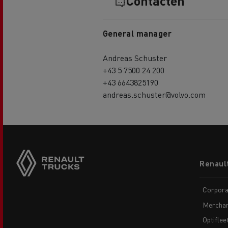
Contacten
General manager
Andreas Schuster
+43 5 7500 24 200
+43 6643825190
andreas.schuster@volvo.com
Footer
Renaul
menu
Corpora
Merchan
Optiflee