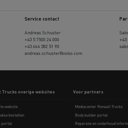
Service contact
Par
Andreas Schuster
Sab
+43 5 7500 24 000
+43 
+43 664 382 51 90
sab
andreas.schuster@volvo.com
t Trucks overige websites
Voor partners
te website
Mediacenter Renault Trucks
dise bestellen
Body builder portal
t portal
Reparatie en onderhoud inform