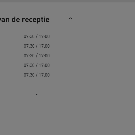
Road maintenance in Lithuania
van de receptie
Spanje
07:30 / 17:00
07:30 / 17:00
07:30 / 17:00
07:30 / 17:00
 K
Renault Trucks C
Edition
Renault Trafic Red Edition
07:30 / 17:00
-
-
 stappen
Onze toegewijde ondersteuning om
u te helpen overstappen
Speciale E-Tech-diensten
Bestelwagens voor moeilijke
toegang