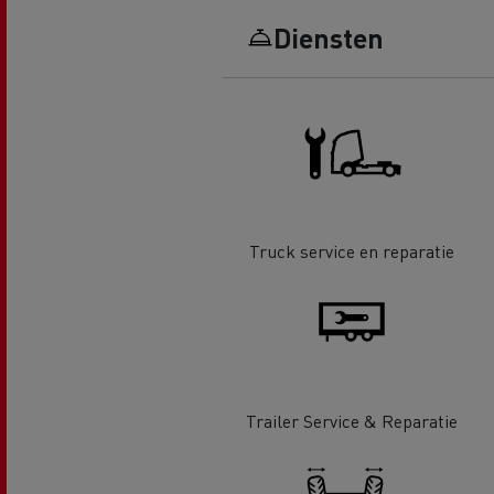
Renault Trucks D Wide
Financiering van een elektrische
De d
Diensten
truck
Bestelwagens voor de
bouwsector
Apollo verhuizingen
Koni
Renault Trucks Cargo Bike
Gemeente Goeree Overflakkee
Elst
Acc
Truck service en reparatie
Rensa Family Company versnelt
de elektrificatie samen met
Al onze accessoires
Renault Trucks
Gekoeld transport
Trailer Service & Reparatie
Tankwagen transport