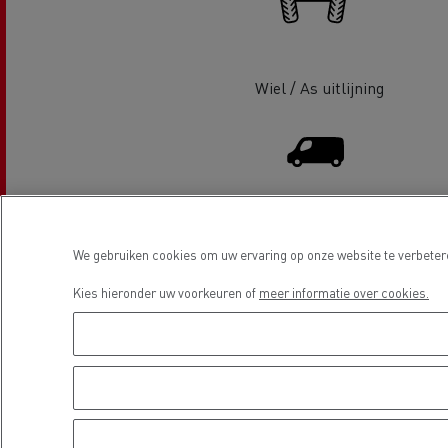
Wiel / As uitlijning
Beton transport
Nood
Gemeenteraad
Distributie van lichte
bran
We gebruiken cookies om uw ervaring op onze website te verbetere
bedrijfsvoertuigen
Kies hieronder uw voorkeuren of
meer informatie over cookies.
Afvalinzameling
Locatie