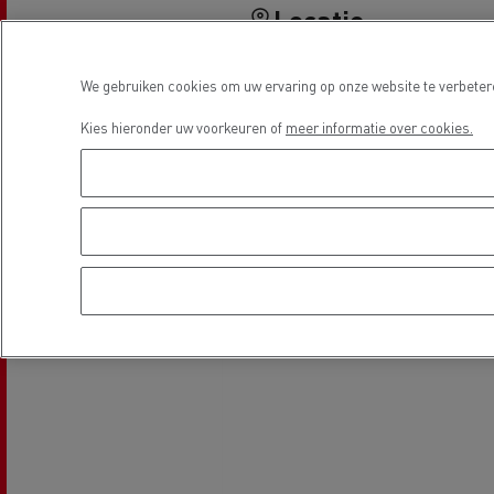
Locatie
We gebruiken cookies om uw ervaring op onze website te verbetere
Beton transport
Kies hieronder uw voorkeuren of
meer informatie over cookies.
Nood
Gemeenteraad
bran
Afvalinzameling