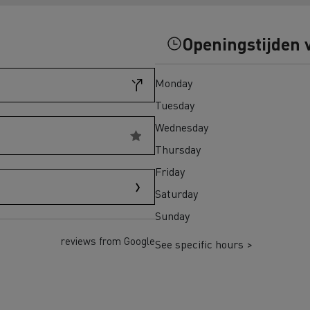
eem weer in Finland
Wegenbouw in Frankrijk
Openingstijden 
transport in Schotland
Bevroren maaltijden in 
Monday
adpunten Elektrische
chtwagen
Tuesday
Wednesday
h Regulation
Thursday
Renault Trucks T
Renault Trucks
Renault Trucks Master Red
Renault Master Red 
Friday
EDITION Exclusive
Saturday
Sunday
trische vrachtwagen of
Onze aanpak om over te
trische bedrijfswagen kopen
reviews from Google
See specific hours >
en met elektrische voertuigen
Autonomie simulator
Elektrische
Welke keuze
bedrijfswagens
bedrijfswagen