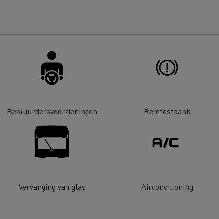
Renault Trucks D
room van een ingenieur
Levensmiddelenbedrijven
nklijke Euser
Sligro Food Group
 Transport
Twente Milieu
essoires - Comfort
Accessoires - Ontwerp
Acc
Bestuurdersvoorzieningen
Remtestbank
Bulktransport
Autotransport
Vervanging van glas
Airconditioning
Houttransport
Mijnbouw