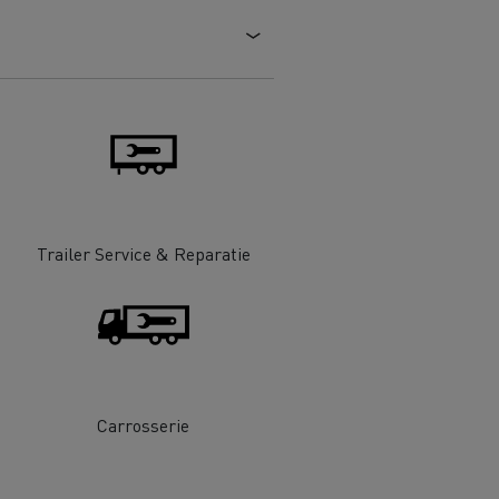
DSV
Willemsen Infra
essoires - Veiligheid
Accessoires -
Optimalisatie
Trailer Service & Reparatie
Goederenvervoer
Carrosserie