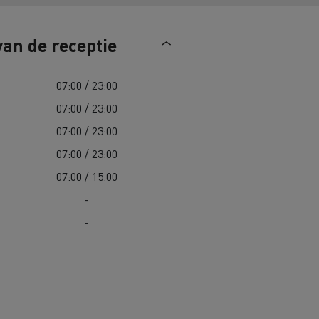
Road maintenance in Lithuania
van de receptie
Spanje
07:00 / 23:00
07:00 / 23:00
07:00 / 23:00
07:00 / 23:00
 K
Renault Trucks C
Edition
Renault Trafic Red Edition
07:00 / 15:00
-
-
 stappen
Onze toegewijde ondersteuning om
u te helpen overstappen
Speciale E-Tech-diensten
Bestelwagens voor moeilijke
toegang