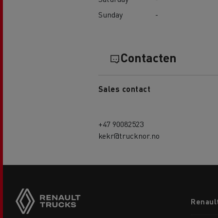
Sunday
-
Contacten
Sales contact
+47 90082523
kekr@trucknor.no
Footer
Renaul
menu