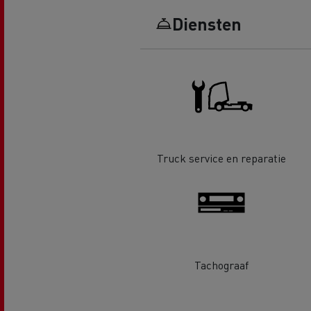
Renault Trucks D Wide
Financiering van een elektrische
De d
Diensten
truck
Bestelwagens voor de
bouwsector
Apollo verhuizingen
Koni
Renault Trucks Cargo Bike
Gemeente Goeree Overflakkee
Elst
Acc
Truck service en reparatie
Rensa Family Company versnelt
de elektrificatie samen met
Al onze accessoires
Renault Trucks
Gekoeld transport
Tachograaf
Tankwagen transport