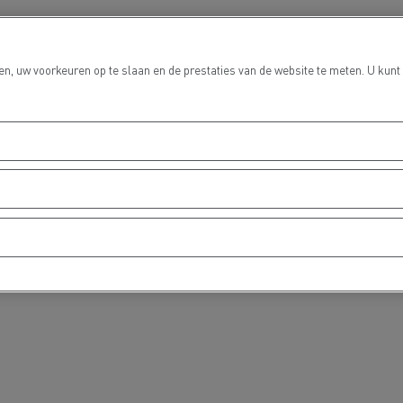
n, uw voorkeuren op te slaan en de prestaties van de website te meten. U kunt
Grondverzet
Materiaal trans
hulp- en
Rioleringswerken
dweerdiensten